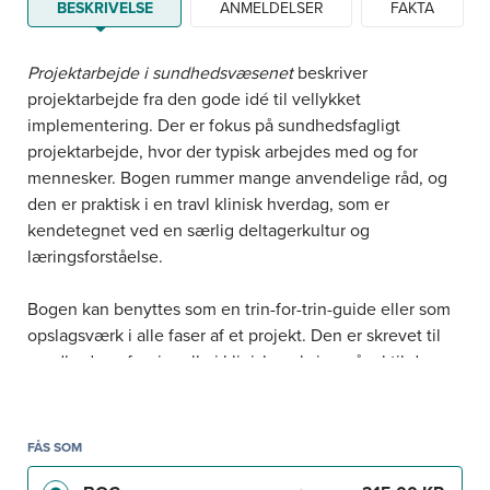
BESKRIVELSE
ANMELDELSER
FAKTA
Projektarbejde i sundhedsvæsenet
beskriver
projektarbejde fra den gode idé til vellykket
implementering. Der er fokus på sundhedsfagligt
projektarbejde, hvor der typisk arbejdes med og for
mennesker. Bogen rummer mange anvendelige råd, og
den er praktisk i en travl klinisk hverdag, som er
kendetegnet ved en særlig deltagerkultur og
læringsforståelse.
Bogen kan benyttes som en trin-for-trin-guide eller som
opslagsværk i alle faser af et projekt. Den er skrevet til
sundhedsprofessionelle i klinisk praksis – såvel til de
studerende som til de mange færdiguddannede, der
planlægger eller arbejder med projekter. Målet er at give
læseren en lettilgængelig præsentation af de termer,
FÅS SOM
begreber og redskaber, som er vigtige undervejs i et