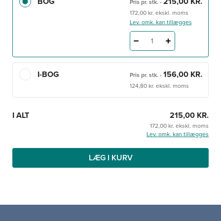
BOG
215,00 KR.
projekt.
Pris pr. stk.
-
172,00 kr. ekskl. moms
Lev. omk. kan tillægges
Projektarbejde i sundhedsvæsenet
er opbygget om en
gennemgående projektmodel, som er relevant i
1
forskellige typer af projekter. Den kan bruges i mindre
kliniske projekter med en kort tidshorisont og få
deltagere, ligesom den er et godt redskab i større
I-BOG
156,00 KR.
Pris pr. stk.
-
udviklingsprojekter, der løber over længere tid og går på
124,80 kr. ekskl. moms
tværs af en organisation.
I ALT
215,00 KR.
Bogen indeholder mange anvendelige skemaer og
172,00 kr. ekskl. moms
skabeloner, så læseren hurtigt og nemt kan kvalificere
Lev. omk. kan tillægges
nye eller igangværende projekter med egne ord.
LÆG I KURV