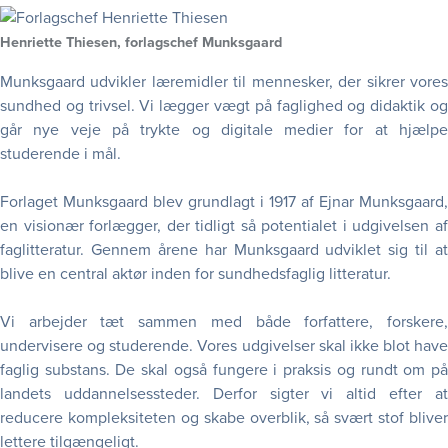
Henriette Thiesen, forlagschef Munksgaard
Munksgaard udvikler læremidler til mennesker, der sikrer vores
sundhed og
trivsel. Vi lægger
vægt på faglighed og didaktik o
går nye veje på trykte og digitale medier for at hjælpe
studerende i mål.
Forlaget Munksgaard blev grundlagt i 1917 af Ejnar Munksgaard,
en visionær forlægger, der tidligt så potentialet i udgivelsen af
faglitteratur. Gennem årene har Munksgaard udviklet sig til at
blive en central aktør inden for sundhedsfaglig litteratur.
Vi arbejder tæt sammen med både forfattere, forskere,
undervisere og studerende. Vores udgivelser skal ikke blot have
faglig substans. De skal også fungere i praksis og rundt om på
landets uddannelsessteder. Derfor sigter vi altid efter at
reducere kompleksiteten og skabe overblik, så svært stof bliver
lettere tilgængeligt.