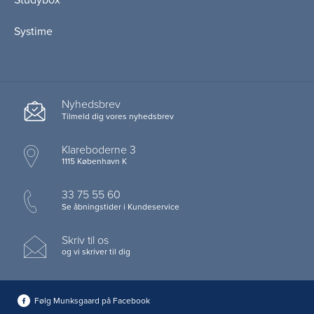
Systime
Nyhedsbrev
Tilmeld dig vores nyhedsbrev
Klareboderne 3
1115 København K
33 75 55 60
Se åbningstider i Kundeservice
Skriv til os
og vi skriver til dig
Følg Munksgaard på Facebook