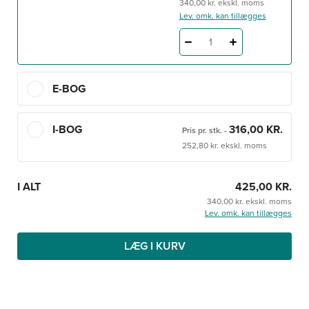
340,00 kr. ekskl. moms
Kompendium i makroskopisk anatomi – hovedet, halsen
Lev. omk. kan tillægges
og de indre organer
henvender sig til medicin-,
molekylær medicin- og tandlægestuderende.
1
Se også
Kompendium i makroskopisk anatomi –
bevægeapparatet.
E-BOG
I-BOG
316,00 KR.
Pris pr. stk.
-
252,80 kr. ekskl. moms
I ALT
425,00 KR.
340,00 kr. ekskl. moms
Lev. omk. kan tillægges
LÆG I KURV