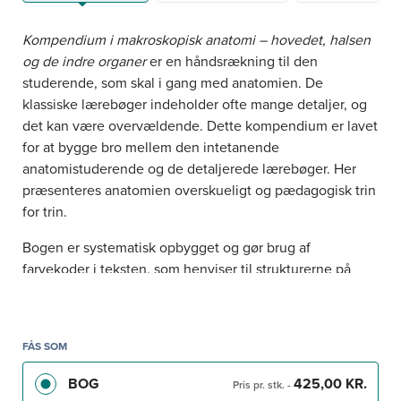
Kompendium i makroskopisk anatomi – hovedet, halsen
og de indre organer
er en håndsrækning til den
studerende, som skal i gang med anatomien. De
klassiske lærebøger indeholder ofte mange detaljer, og
det kan være overvældende. Dette kompendium er lavet
for at bygge bro mellem den intetanende
anatomistuderende og de detaljerede lærebøger. Her
præsenteres anatomien overskueligt og pædagogisk trin
for trin.
Bogen er systematisk opbygget og gør brug af
farvekoder i teksten, som henviser til strukturerne på
illustrationerne. Desuden er teksten spækket med
huskeregler, så den studerende er godt klædt på til
eksamen. Kompendiet er skrevet ud fra og bygget op
FÅS SOM
med de samme kapitler som
Hovedets, halsens og de
indre organers anatomi,
11. udgave (Jensen et al.)
BOG
425,00 KR.
Pris pr. stk.
-