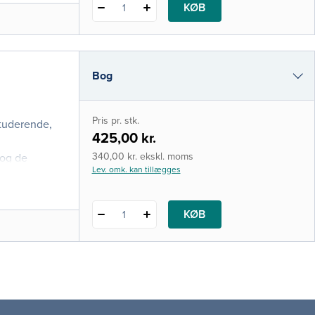
KØB
1
Bog
e-bog
Pris pr. stk.
studerende,
i-bog
425,00 kr.
340,00 kr. ekskl. moms
 og de
Lev. omk. kan tillægges
KØB
1