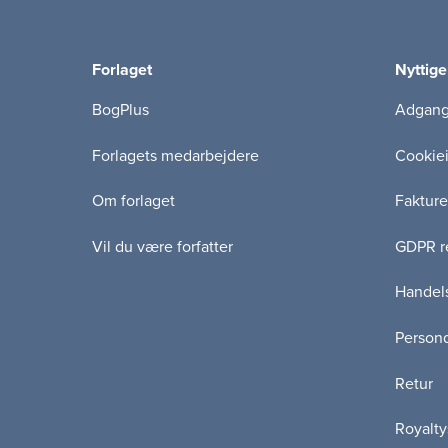
Forlaget
Nyttige
BogPlus
Adgang 
Forlagets medarbejdere
Cookie
Om forlaget
Fakture
Vil du være forfatter
GDPR re
Handels
Persond
Retur
Royalty