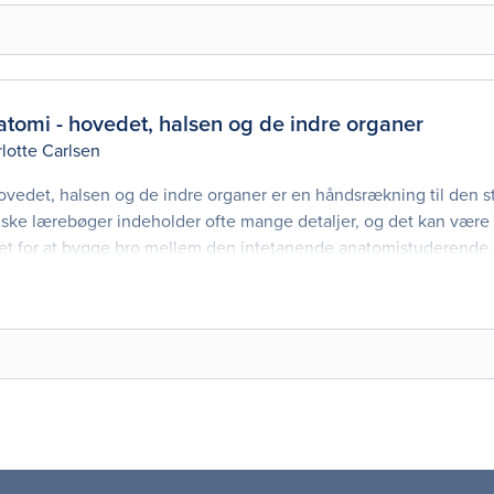
omi - hovedet, halsen og de indre organer
lotte Carlsen
edet, halsen og de indre organer er en håndsrækning til den 
iske lærebøger indeholder ofte mange detaljer, og det kan være
t for at bygge bro mellem den intetanende anatomistuderende
natomien overskueligt og pædagogisk trin for trin.