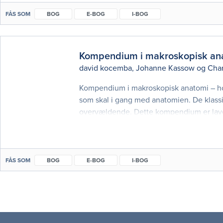
FÅS SOM
BOG
E-BOG
I-BOG
Kompendium i makroskopisk anat
david kocemba
,
Johanne Kassow
og
Char
Kompendium i makroskopisk anatomi – hov
som skal i gang med anatomien. De klass
overvældende. Dette kompendium er lave
detaljerede lærebøger. Her præsenteres a
FÅS SOM
BOG
E-BOG
I-BOG