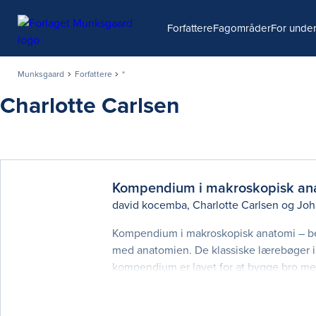
Søg
Forfattere
Fagområder
For under
Munksgaard
Forfattere
*
Charlotte Carlsen
Kompendium i makroskopisk an
david kocemba
,
Charlotte Carlsen
og
Joh
Kompendium i makroskopisk anatomi – be
med anatomien. De klassiske lærebøger i
kompendium er lavet for at bygge bro m
præsenteres anatomien overskueligt og pæ