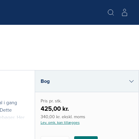
Bog
e-bog
Pris pr. stk.
l i gang
i-bog
425,00 kr.
 Dette
340,00 kr. ekskl. moms
ebøger. Her
Lev. omk. kan tillægges