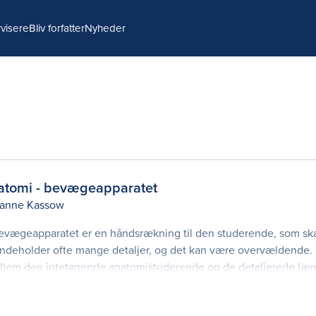
visere
Bliv forfatter
Nyheder
atomi - bevægeapparatet
anne Kassow
vægeapparatet er en håndsrækning til den studerende, som ska
ndeholder ofte mange detaljer, og det kan være overvældende.
ellem den intetanende anatomistuderende og de detaljerede lær
dagogisk trin for trin. Bogen e