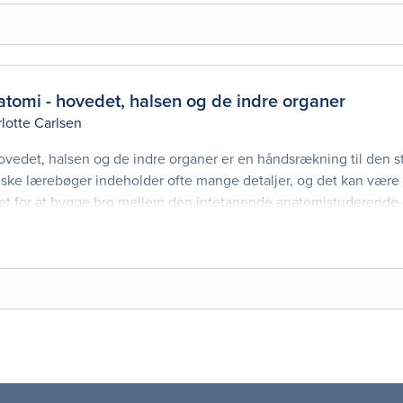
omi - hovedet, halsen og de indre organer
lotte Carlsen
edet, halsen og de indre organer er en håndsrækning til den 
iske lærebøger indeholder ofte mange detaljer, og det kan være
t for at bygge bro mellem den intetanende anatomistuderende
natomien overskueligt og pædagogisk trin for trin.