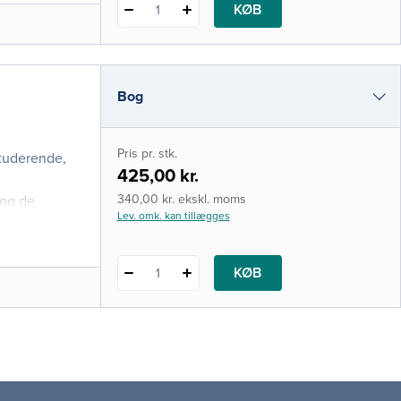
KØB
1
Bog
e-bog
Pris pr. stk.
studerende,
i-bog
425,00 kr.
340,00 kr. ekskl. moms
 og de
Lev. omk. kan tillægges
KØB
1