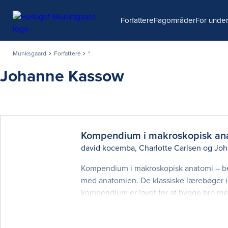
Søg
Forfattere
Fagområder
For under
Munksgaard
Forfattere
*
Johanne Kassow
Kompendium i makroskopisk an
david kocemba
,
Charlotte Carlsen
og
Joh
Kompendium i makroskopisk anatomi – be
med anatomien. De klassiske lærebøger i
kompendium er lavet for at bygge bro m
præsenteres anatomien overskueligt og pæ