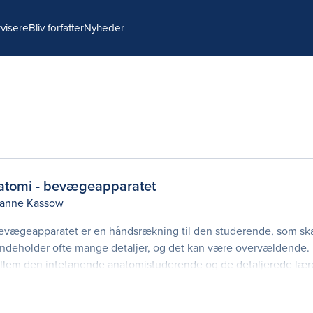
visere
Bliv forfatter
Nyheder
atomi - bevægeapparatet
anne Kassow
vægeapparatet er en håndsrækning til den studerende, som ska
ndeholder ofte mange detaljer, og det kan være overvældende.
ellem den intetanende anatomistuderende og de detaljerede lær
dagogisk trin for trin. Bogen e