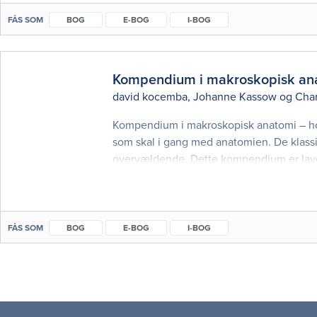
FÅS SOM
BOG
E-BOG
I-BOG
Kompendium i makroskopisk anat
david kocemba
,
Johanne Kassow
og
Char
Kompendium i makroskopisk anatomi – hov
som skal i gang med anatomien. De klass
overvældende. Dette kompendium er lave
detaljerede lærebøger. Her præsenteres a
FÅS SOM
BOG
E-BOG
I-BOG