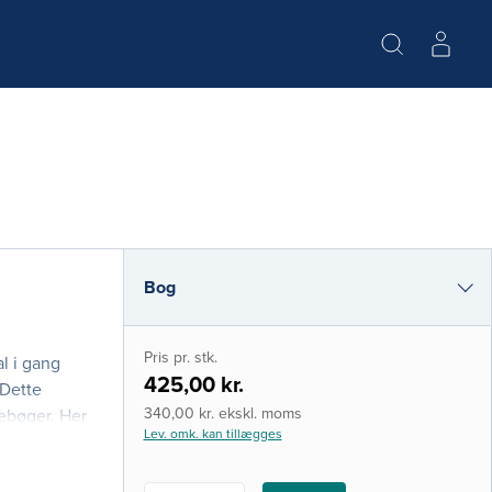
Bog
e-bog
Pris pr. stk.
l i gang
i-bog
425,00 kr.
 Dette
340,00 kr. ekskl. moms
ebøger. Her
Lev. omk. kan tillægges