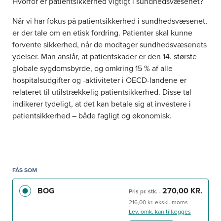
Hvorfor er patientsikkerhed vigtigt i sundhedsvæsenet?
Når vi har fokus på patientsikkerhed i sundhedsvæsenet,
er der tale om en etisk fordring. Patienter skal kunne
forvente sikkerhed, når de modtager sundhedsvæsenets
ydelser. Man anslår, at patientskader er den 14. største
globale sygdomsbyrde, og omkring 15 % af alle
hospitalsudgifter og -aktiviteter i OECD-landene er
relateret til utilstrækkelig patientsikkerhed. Disse tal
indikerer tydeligt, at det kan betale sig at investere i
patientsikkerhed – både fagligt og økonomisk.
BASAL PATIENTSIKKERHED er basal i betydningen, at
den introducerer de vigtigste emner, begreber og
metoder inden for risikostyring og patientsikkerhed.
Patientsikkerhed fokuserer på at beskytte patienterne
FÅS SOM
imod unødige risici, skader og fejl, så sundhedsvæsenet
BOG
270,00 KR.
Pris pr. stk.
-
kan levere sikre faglige ydelser af høj kvalitet.
216,00 kr. ekskl. moms
Patientsikkerhed bør derfor være integreret i alle
Lev. omk. kan tillægges
sundhedsfaglige ydelser og er dermed en