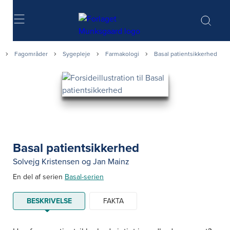
Søg
Fagområder
Sygepleje
Farmakologi
Basal patientsikkerhed
Basal patientsikkerhed
Solvejg Kristensen
og
Jan Mainz
En del af serien
Basal-serien
BESKRIVELSE
FAKTA