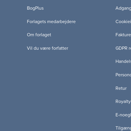
BogPlus
Adgang 
Forlagets medarbejdere
Cookie
Om forlaget
Fakture
Vil du være forfatter
GDPR re
Handels
Persond
Retur
Royalty
E-noegl
Tilgæn