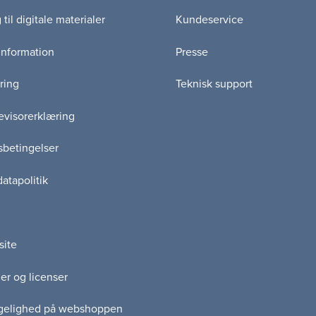
til digitale materialer
Kundeservice
information
Presse
ring
Teknisk support
visorerklæring
betingelser
atapolitik
site
er og licenser
gelighed på webshoppen