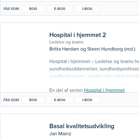
FÅS SOM
BOG
E-BOG
I-BOG
Hospital i hjemmet 2
Ledelse og teams
Britta Hørdam
og
Steen Hundborg
(red.)
Hospital i hjemmet – Ledelse og teams h
sundhedsuddannelser, sundhedsprofessio
sundhedsvæsen, og desuden også koordin
anvendes på diplom-, master- og kandida
En del af serien
Hospital i hjemmet
FÅS SOM
BOG
E-BOG
I-BOG
Basal kvalitetsudvikling
Jan Mainz