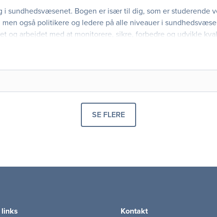
g i sundhedsvæsenet. Bogen er især til dig, som er studerende 
 men også politikere og ledere på alle niveauer i sundhedsvæs
et og arbejdet med at monitorere, sikre, forbedre og udvikle kval
 også danske og internationale erfaring
SE FLERE
PRODUKTER
 links
Kontakt