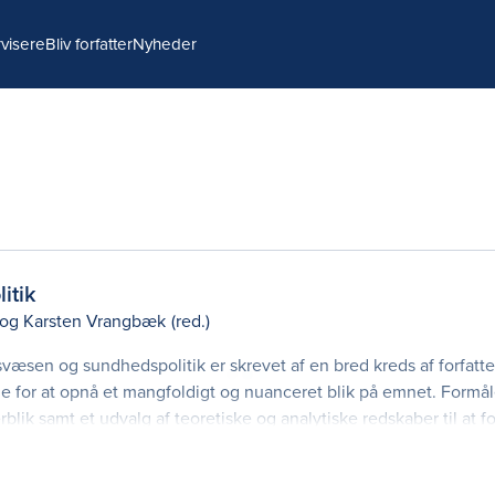
visere
Bliv forfatter
Nyheder
itik
og
Karsten Vrangbæk
(red.)
æsen og sundhedspolitik er skrevet af en bred kreds af forfatt
nge for at opnå et mangfoldigt og nuanceret blik på emnet. Formå
lik samt et udvalg af teoretiske og analytiske redskaber til at f
 funktion. Bogen hen