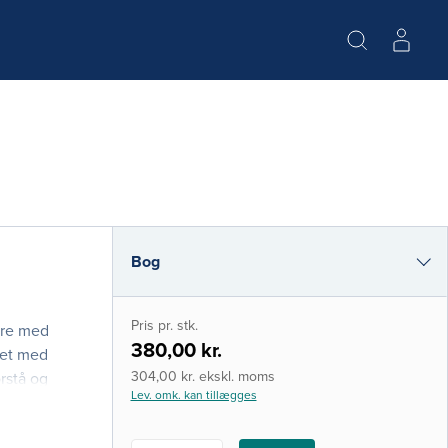
Bog
e-bog
Pris pr. stk.
ere med
i-bog
380,00 kr.
let med
304,00 kr. ekskl. moms
orstå og
Lev. omk. kan tillægges