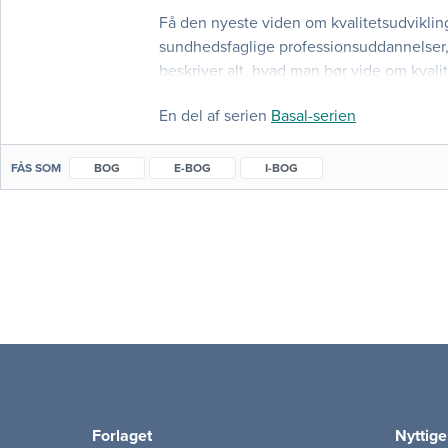
Få den nyeste viden om kvalitetsudviklin
sundhedsfaglige professionsuddannelser,
beskriver alt, hvad man bør vide om kvalit
sundhedsvæsenets ydelser. Den beskriver
En del af serien
Basal-serien
FÅS SOM
BOG
E-BOG
I-BOG
Forlaget
Nyttige