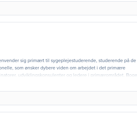
envender sig primært til sygeplejestuderende, studerende på de
nelle, som ønsker dybere viden om arbejdet i det primære
atorer, udviklingskonsulenter og ledere i primærområdet. Bog
tuddannelser. Bogen sætter fokus på den ud