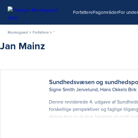
Søg
Forfattere
Fagområder
For under
Munksgaard
Forfattere
*
Jan Mainz
Sundhedsvæsen og sundhedspol
Signe Smith Jervelund
,
Hans Okkels Birk
Denne reviderede 4. udgave af Sundhedsv
forskellige perspektiver og faglige tilga
denne bog er at give læseren et godt overb
vurdere sundhedsvæsenets opbygning og