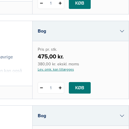
KØB
1
Bog
e-bog
Pris pr. stk.
i-bog
475,00 kr.
 øvrige
380,00 kr. ekskl. moms
Lev. omk. kan tillægges
en kan også
KØB
1
Bog