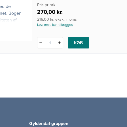
e-bog
Pris pr. stk.
ved de
i-bog
270,00 kr.
enet. Bogen
216,00 kr. ekskl. moms
iteten af
Lev. omk. kan tillægges
KØB
1
Gyldendal-gruppen