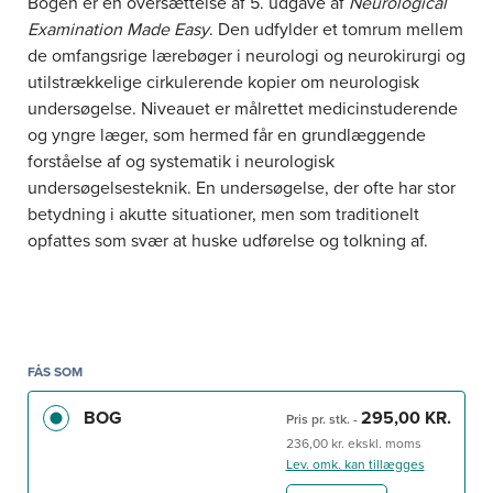
Bogen er en oversættelse af 5. udgave af
Neurological
Examination Made Easy
. Den udfylder et tomrum mellem
de omfangsrige lærebøger i neurologi og neurokirurgi og
utilstrækkelige cirkulerende kopier om neurologisk
undersøgelse. Niveauet er målrettet medicinstuderende
og yngre læger, som hermed får en grundlæggende
forståelse af og systematik i neurologisk
undersøgelsesteknik. En undersøgelse, der ofte har stor
betydning i akutte situationer, men som traditionelt
opfattes som svær at huske udførelse og tolkning af.
FÅS SOM
BOG
295,00 KR.
Pris pr. stk.
-
236,00 kr. ekskl. moms
Lev. omk. kan tillægges