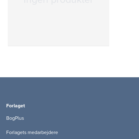
Forlaget
BogPlus
Forlagets medarbejdere