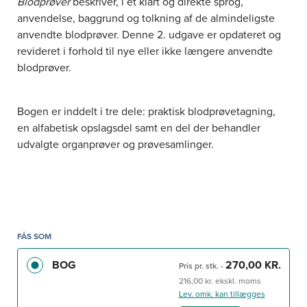
Blodprøver
beskriver, i et klart og direkte sprog,
anvendelse, baggrund og tolkning af de almindeligste
anvendte blodprøver. Denne 2. udgave er opdateret og
revideret i forhold til nye eller ikke længere anvendte
blodprøver.
Bogen er inddelt i tre dele: praktisk blodprøvetagning,
en alfabetisk opslagsdel samt en del der behandler
udvalgte organprøver og prøvesamlinger.
Bogens hovedvægt er lagt på de klinisk relevante
oplysninger og vil kunne bruges som et godt værktøj i
klinikken. Den primære målgruppe er sygeplejersker.
FÅS SOM
BOG
270,00 KR.
Pris pr. stk.
-
216,00 kr. ekskl. moms
Lev. omk. kan tillægges