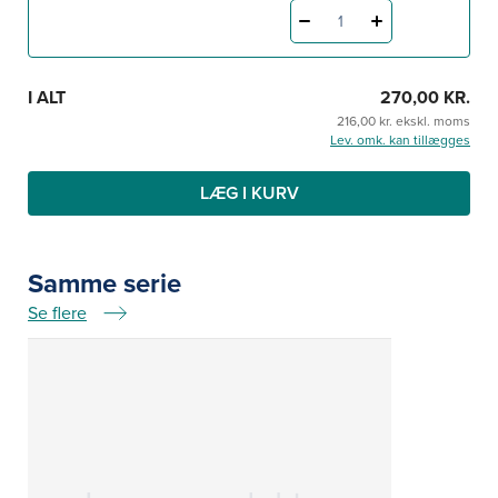
1
I ALT
270,00 KR.
216,00 kr. ekskl. moms
Lev. omk. kan tillægges
LÆG I KURV
Samme serie
Se flere
Samme serie