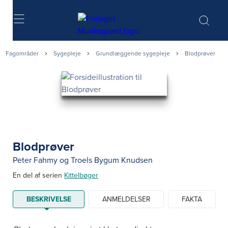
Søg
Fagområder
Sygepleje
Grundlæggende sygepleje
Blodprøver
Blodprøver
Peter Fahmy
og
Troels Bygum Knudsen
En del af serien
Kittelbøger
BESKRIVELSE
ANMELDELSER
FAKTA