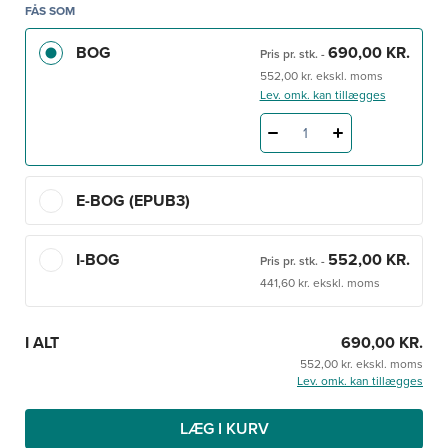
FÅS SOM
Forfatterne er et bredt panel af specialister, og teksten
BOG
690,00 KR.
Pris pr. stk.
-
bygger på nationale retningslinjer, klassifikationer og
552,00 kr. ekskl. moms
danske universitetshospitalers procedurebeskrivelser.
Lev. omk. kan tillægges
1
E-BOG (EPUB3)
I-BOG
552,00 KR.
Pris pr. stk.
-
441,60 kr. ekskl. moms
I ALT
690,00 KR.
552,00 kr. ekskl. moms
Lev. omk. kan tillægges
LÆG I KURV