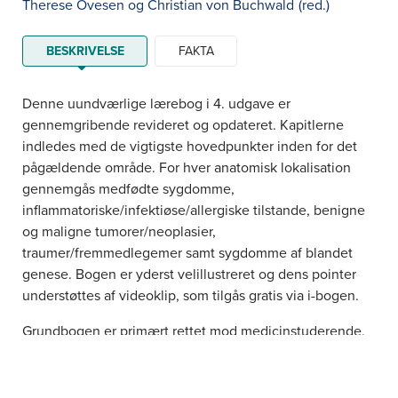
Therese Ovesen
og
Christian von Buchwald
(red.)
BESKRIVELSE
FAKTA
Denne uundværlige lærebog i 4. udgave er
gennemgribende revideret og opdateret. Kapitlerne
indledes med de vigtigste hovedpunkter inden for det
pågæl­dende område. For hver anatomisk lokalisation
gennemgås medfødte sygdomme,
inflammatoriske/infekti­øse/allergiske tilstande, benigne
og maligne tumo­rer/neoplasier,
traumer/fremmedlegemer samt sygdomme af blandet
genese. Bogen er yderst velillustreret og dens pointer
understøttes af videoklip, som tilgås gratis via i-bogen.
Grundbogen er primært rettet mod medicinstuderende,
men kan også med fordel benyttes af læger i ud­dannelse
inden for øre-næse-hals-specialet, praktiserende øre-
næse-hals-læger og speciallæger i almen medicin.