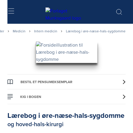
Søg
der
Medicin
Intern medicin
Lærebog i øre-næse-hals-sygdomme
BESTIL ET PENSUMEKSEMPLAR
KIG I BOGEN
Lærebog i øre-næse-hals-sygdomme
og hoved-hals-kirurgi