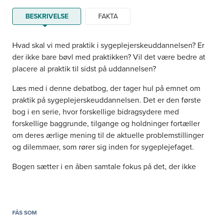
BESKRIVELSE
FAKTA
Hvad skal vi med praktik i sygeplejerskeuddannelsen? Er
der ikke bare bøvl med praktikken? Vil det være bedre at
placere al praktik til sidst på uddannelsen?
Læs med i denne debatbog, der tager hul på emnet om
praktik på sygeplejerskeuddannelsen. Det er den første
bog i en serie, hvor forskellige bidragsydere med
forskellige baggrunde, tilgange og holdninger fortæller
om deres ærlige mening til de aktuelle problemstillinger
og dilemmaer, som rører sig inden for sygeplejefaget.
Bogen sætter i en åben samtale fokus på det, der ikke
fungerer – og belyser problemstillingerne med et kritisk
blik fra flere forskellige vinkler, for at få en dybere og
mere nuanceret forståelse af de bagvedliggende
problematikker.
FÅS SOM