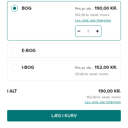
BOG
190,00 KR.
Du kan være med til at fortsætte debatten ude i
Pris pr. stk.
-
virkeligheden, på sygeplejerskeuddannelsen og i
152,00 kr. ekskl. moms
Lev. omk. kan tillægges
klinikken.
1
E-BOG
I-BOG
152,00 KR.
Pris pr. stk.
-
121,60 kr. ekskl. moms
I ALT
190,00 KR.
152,00 kr. ekskl. moms
Lev. omk. kan tillægges
LÆG I KURV