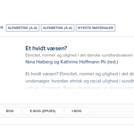
ER
ALFABETISK (A-Å)
ALFABETISK (Å-A)
NYESTE MATERIALER
Et hvidt væsen?
Etnicitet, normer og ulighed i det danske sundhedsvæsen
Nina Halberg
og
Kathrine Hoffmann Pii
(red.)
Et hvidt væsen? Etnicitet, normer og ulighed i de
undersøger, hvordan etnisk og racial ulighed i sun
udtryk i Danmark. Bogen fremhæver, at diskriminati
baseret på etnicitet eller race sjældent skyldes enk
men i højere grad er indlejret i sundhedssystemets st
sundhedsvæsenets ”væsen
BOG
E-BOG (EPUB3)
I-BOG