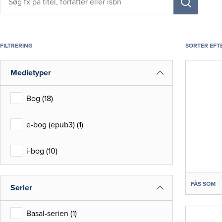
fx
på
titel,
fag,
FILTRERING
SORTER EFT
forfatter
eller
Medietyper
isbn
Bog
(
18
)
e-bog (epub3)
(
1
)
i-bog
(
10
)
FÅS SOM
Serier
Basal-serien
(
1
)