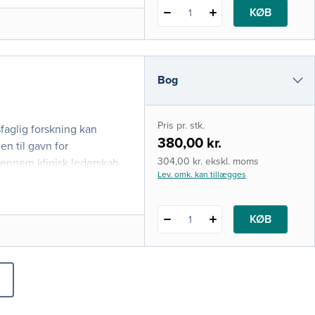
KØB
1
Bog
i-bog
Pris pr. stk.
sfaglig forskning kan
380,00 kr.
en til gavn for
304,00 kr. ekskl. moms
gennem klinisk lederskab,
Lev. omk. kan tillægges
 som er vigtige
e faggrupper i
KØB
1
TER