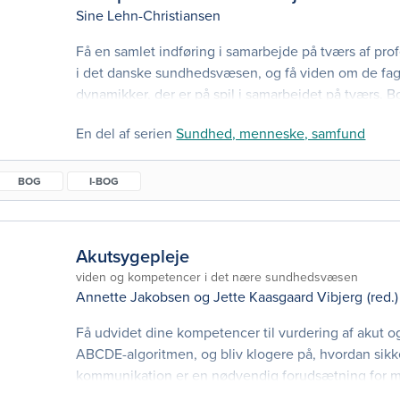
Sine Lehn-Christiansen
Få en samlet indføring i samarbejde på tværs af prof
i det danske sundhedsvæsen, og få viden om de fagl
dynamikker, der er på spil i samarbejdet på tværs. 
andet to nye kapitler om Covid-19-epidemien, hvor 
En del af serien
Sundhed, menneske, samfund
arbejde oplevede en genstart under særlige forhol
uddannelsessystemets rolle i udvikling af det tværpr
BOG
I-BOG
Akutsygepleje
viden og kompetencer i det nære sundhedsvæsen
Annette Jakobsen
og
Jette Kaasgaard Vibjerg
(red.)
Få udvidet dine kompetencer til vurdering af akut og
ABCDE-algoritmen, og bliv klogere på, hvordan sikk
kommunikation er en nødvendig forudsætning for 
tager afsæt i en stor omvæltning i sundhedsvæsenet,