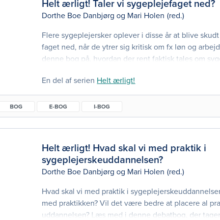
Helt ærligt! Taler vi sygeplejefaget ned?
Dorthe Boe Danbjørg
og
Mari Holen
(red.)
Flere sygeplejersker oplever i disse år at blive skudt
faget ned, når de ytrer sig kritisk om fx løn og arbejds
denne bog på, hvordan der rent faktisk tales om sy
blandt sygeplejersker og i det omgivende samfund. 
En del af serien
Helt ærligt!
der ligger bag de kritiske røster, og hvordan disse p
For er sygeplejerskers beklagelser og negative histo
BOG
E-BOG
I-BOG
Helt ærligt! Hvad skal vi med praktik i
sygeplejerskeuddannelsen?
Dorthe Boe Danbjørg
og
Mari Holen
(red.)
Hvad skal vi med praktik i sygeplejerskeuddannelsen
med praktikken? Vil det være bedre at placere al prakt
uddannelsen? Læs med i denne debatbog, der tager