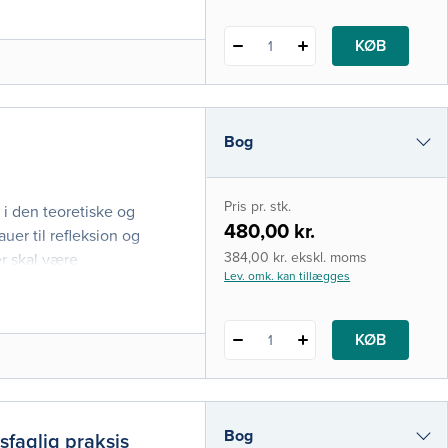
i en serie, hvor
, tilgange og holdninger
KØB
1
bl
Bog
e-bog
Pris pr. stk.
 i den teoretiske og
i-bog
480,00 kr.
uer til refleksion og
384,00 kr. ekskl. moms
r skal være
Lev. omk. kan tillægges
ets nyeste udfordringer
elt. De enkelte kapitler
tår centralt i bogen.
KØB
1
Bog
faglig praksis