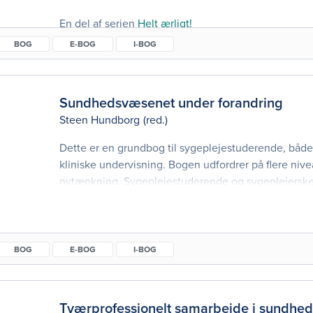
på sygeplejerskeuddannelsen. Det er den første bog 
En del af serien
Helt ærligt!
forskellige bidragsydere med forskellige baggrunde
fortæller om deres ærlige mening til de aktuelle pro
BOG
E-BOG
I-BOG
Sundhedsvæsenet under forandring
Steen Hundborg
(red.)
Dette er en grundbog til sygeplejestuderende, både
kliniske undervisning. Bogen udfordrer på flere nivea
nytænkning. Sygeplejestuderende og sygeplejerske
omstillingsparate, og de skal kende sundhedsvæsen
for at kunne navigere refleksivt og handle profession
er bl.a. forsynet med øvelser, ligesom læringsfokus s
BOG
E-BOG
I-BOG
Tværprofessionelt samarbejde i sundheds