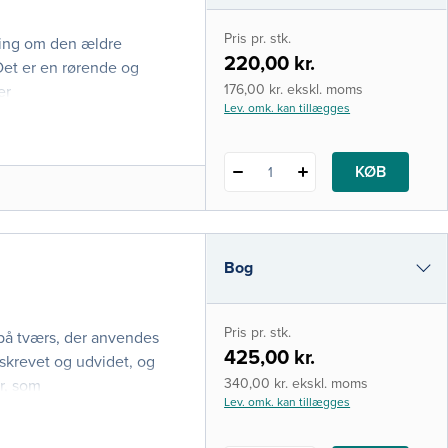
i-bog
Pris pr. stk.
tning om den ældre
220,00 kr.
et er en rørende og
176,00 kr. ekskl. moms
er
Lev. omk. kan tillægges
et, ligesom den er
i den offentlige debat.
KØB
1
Bog
i-bog
Pris pr. stk.
på tværs, der anvendes
425,00 kr.
krevet og udvidet, og
340,00 kr. ekskl. moms
r, som
Lev. omk. kan tillægges
et foranderligt
edsvæsenet på tværs