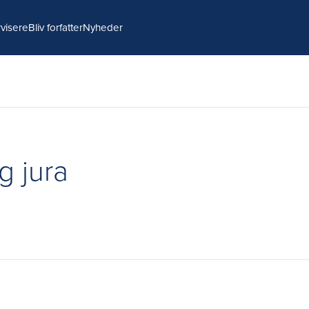
visere
Bliv forfatter
Nyheder
g jura