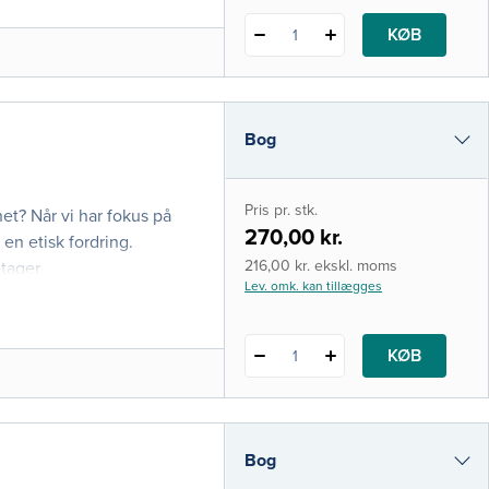
r får den rette pleje og
KØB
1
ser et ændret sy
Bog
i-bog
Pris pr. stk.
et? Når vi har fokus på
270,00 kr.
en etisk fordring.
216,00 kr. ekskl. moms
dtager
Lev. omk. kan tillægges
der er den 14. største
talsudgifter og -
elig patientsikker
KØB
1
Bog