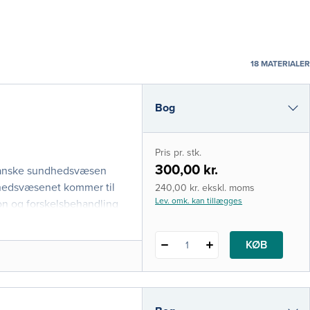
18
MATERIALER
Bog
e-bog (epub3)
Pris pr. stk.
i-bog
300,00 kr.
t danske sundhedsvæsen
dhedsvæsenet kommer til
240,00 kr. ekskl. moms
Lev. omk. kan tillægges
on og forskelsbehandling
eltpersoners holdninger,
ruktur – effekter af
KØB
1