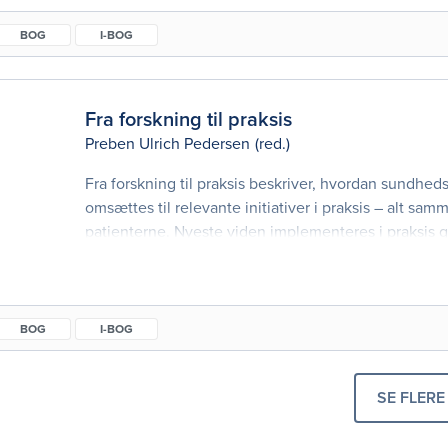
BOG
I-BOG
Fra forskning til praksis
Preben Ulrich Pedersen
(red.)
Fra forskning til praksis beskriver, hvordan sundhed
omsættes til relevante initiativer i praksis – alt samm
patienterne. Nyeste viden implementeres i praksis 
klinisk beslutningstagning og kliniske retningslinjer,
fokuspunkter i en systematisk arbejdsgang for mang
sundhedsvæsenet. Evidens er et uomgænge
BOG
I-BOG
SE FLERE
PRODUK