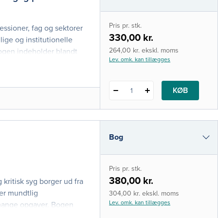
i-bog
Pris pr. stk.
essioner, fag og sektorer
330,00 kr.
ige og institutionelle
264,00 kr. ekskl. moms
Bogen indeholder blandt
Lev. omk. kan tillægges
det tværprofessionelle
d, og om lægernes og
ofessionelle s
KØB
1
Bog
i-bog
Pris pr. stk.
380,00 kr.
 kritisk syg borger ud fra
er mundtlig
304,00 kr. ekskl. moms
Lev. omk. kan tillægges
mange opgaver. Bogen
 som sker i disse år, og