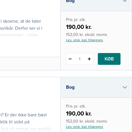
Bog
e-bog
Pris pr. stk.
 i skoene, at de taler
i-bog
190,00 kr.
vilkår. Derfor ser vi i
152,00 kr. ekskl. moms
geplejefaget – både
Lev. omk. kan tillægges
Og vi diskuterer, hvad
åvirker sygeplejefaget.
rier k
KØB
1
Bog
e-bog
Pris pr. stk.
i-bog
190,00 kr.
? Er der ikke bare bøvl
152,00 kr. ekskl. moms
ik til sidst på
Lev. omk. kan tillægges
 hul på emnet om praktik