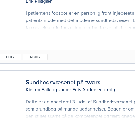
Erik Riiskjær
I patientens fodspor er en personlig frontlinjebere
patients møde med det moderne sundhedsvæsen. D
tankevækkende fortælling, der bør læses af alle typ
sundhedsprofessionelle og ledere i sundhedsvæsen
relevant for politikere og andre, som deltager aktivt 
Bogen følger i fodsporene på en
BOG
I-BOG
Sundhedsvæsenet på tværs
Kirsten Falk
og
Janne Friis Andersen
(red.)
Dette er en opdateret 3. udg. af Sundhedsvæsenet 
som grundbog på mange uddannelser. Bogen er oms
den stiller skarpt på de kompetencer og færdighede
sundhedsprofessionelle behøver for at samarbejde i 
sundhedsvæsen med patienten som partner. Sundh