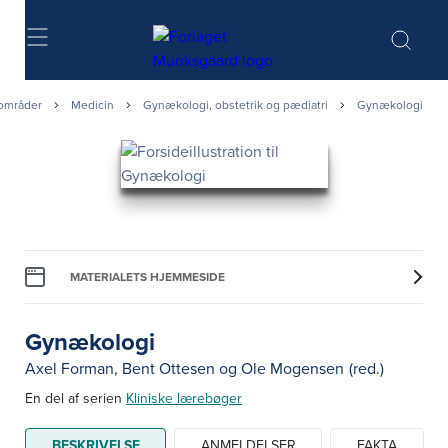
Søg
områder
Medicin
Gynækologi, obstetrik og pædiatri
Gynækologi
MATERIALETS HJEMMESIDE
Gynækologi
Axel Forman
,
Bent Ottesen
og
Ole Mogensen
(red.)
En del af serien
Kliniske lærebøger
BESKRIVELSE
ANMELDELSER
FAKTA