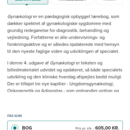
Gynækologi
er en pædagogisk opbygget lærebog, som
dækker spektret af gynækologiske sygdomme med
grundig redegørelse for diagnostik, behandling og
vejledning. Forfatterne er alle undervisnings- og
forskningsaktive og er således opdaterede med hensyn
til den nyeste faglige viden og udviklingen af specialet.
I denne 4. udgave af
Gynækologi
er teksten og
billedmaterialet udvidet og opdateret, så både specialets
udvikling og den kliniske hverdag afspejles bedst muligt.
Der er tilføjet tre nye kapitler - Ungdomsgynækologi,
Onkogenetik og Adipositas - som omhandler vigtige og
aktuelle problemstillinger inden for faget. Kapitlet
Blødning i den tidlige graviditet var tidligere en del af
den obstetriske lærebog, men er, i overensstemmelse
FÅS SOM
med klinisk praksis, nu en del af denne bog.
BOG
605,00 KR.
Pris pr. stk.
-