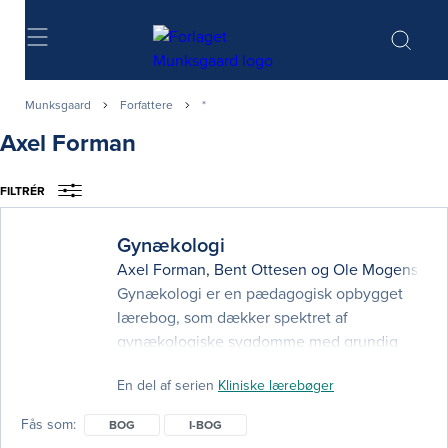
Søg
Munksgaard
Forfattere
*
Axel Forman
FILTRÉR
Gynækologi
Axel Forman
,
Bent Ottesen
og
Ole Mogensen
(
Gynækologi er en pædagogisk opbygget
lærebog, som dækker spektret af
gynækologiske sygdomme med grundig
redegørelse for diagnostik, behandling og
En del af serien
Kliniske lærebøger
vejledning. Forfatterne er alle
undervisnings- og forskningsaktive og er
Fås som
BOG
I-BOG
således opdaterede med hensyn til den