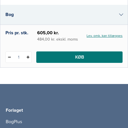
nyeste faglige viden og udviklingen af
specialet. I denne 4. udgave af Gynækologi
Bog
er teksten og billedmaterialet udvi
i-bog
Pris pr. stk.
605,00 kr.
Lev. omk. kan tillægges
484,00 kr. ekskl. moms
KØB
1
Forlaget
BogPlus