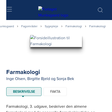
Søg
unksgaard
Fagområder
Sygepleje
Farmakologi
Farmakologi
Farmakologi
Inge Olsen
,
Birgitte Bjeld
og
Sonja Bek
BESKRIVELSE
FAKTA
Farmakologi, 3. udgave, beskriver den almene