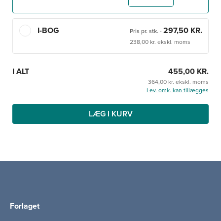
farmakonomelever, jordemoderstuderende og
radiografstuderende kan også få stort udbytte af den.
Desuden kan bogen anvendes som en nyttig opslagsbog
I-BOG
297,50 KR.
Pris pr. stk.
-
i det kliniske arbejde.
238,00 kr. ekskl. moms
I ALT
455,00 KR.
364,00 kr. ekskl. moms
Lev. omk. kan tillægges
LÆG I KURV
Forlaget