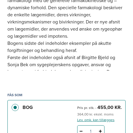
farmakologi med de generelle farmakokinetiske og –
dynamiske forhold. Den specielle farmakologi beskriver
de enkelte lægemidler, deres virkninger,
virkningsmekanismer og bivirkninger. Der er nye afsnit
om lægemidler, der anvendes ved ønske om rygeophør
og lægemidler ved impotens.
Bogens sidste del indeholder eksempler på akutte
forgiftninger og behandling heraf.
Første del indeholder også afsnit af Birgitte Bjeld og
Sonja Bek om sygeplejerskens opgaver, ansvar og
kompetence i forbindelse med medicingivning. Der er
lagt vægt på kvalitetssikring af medicinhåndtering og
dermed det patientsikkerhedsmæssige perspektiv i
afsnit om Elektronisk Patientmedicinering (EPM),
FÅS SOM
fejlmedicinering, utilsigtede hændelser og den
BOG
455,00 KR.
tilhørende rapporteringspligt, den personlige
Pris pr. stk.
-
elektroniske medicinprofil (PEM) samt dosisdispensering.
364,00 kr. ekskl. moms
Lev. omk. kan tillægges
Bogen henvender sig primært til sygeplejestuderende,
men andet sundhedspersonale som fx
1