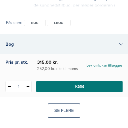
de sundhedstilbud, der møder borgeren i
den kommunale sektor. Bogen giver både
sygeplejersker og andre
Fås som
BOG
I-BOG
sundhedsprofessionelle den nødvendige
viden om de sundhedstilbud, der specifikt
knytter sig til borgernes hverdagsliv. Bogens
Bog
opbygning
i-bog
Pris pr. stk.
315,00 kr.
Lev. omk. kan tillægges
252,00 kr. ekskl. moms
KØB
1
SE FLERE
PRODUKTER