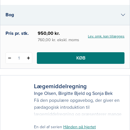
32 OPDATEREDE KAPITLER om farmakologi
og medicinhåndtering i sundhedsvæsenet P
Bog
e-bog (epub3)
Pris pr. stk.
950,00 kr.
Lev. omk. kan tillægges
i-bog
760,00 kr. ekskl. moms
KØB
1
Lægemiddelregning
Inge Olsen
,
Birgitte Bjeld
og
Sonja Bek
Få den populære opgavebog, der giver en
pædagogisk introduktion til
lægemiddelregning og præsenterer mange
eksempler på typiske beregningsopgaver og
En del af serien
Hånden på hjertet
løsningsforslag. Med 4. udgave får du: