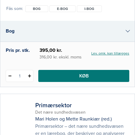
Konkrete eksempler på beregninger med
Fås som
BOG
E-BOG
I-BOG
brug af formler og regnetrekanter Stort antal
opgaver til øvelse i bl.a. omregning,
flydende lægemiddelformer,
Bog
infusionshastighed,
e-bog
Pris pr. stk.
395,00 kr.
Lev. omk. kan tillægges
i-bog
316,00 kr. ekskl. moms
KØB
1
Primærsektor
Det nære sundhedsvæsen
Mari Holen
og
Mette Raunkiær
(red.)
Primærsektor – det nære sundhedsvæsen
er en lærebog, der beskriver og analyserer