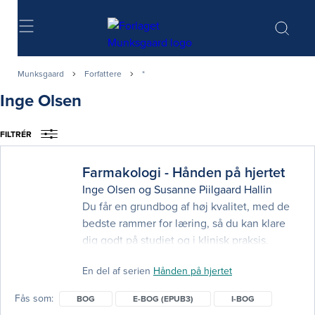
Søg
Munksgaard
Forfattere
*
Inge Olsen
FILTRÉR
Farmakologi - Hånden på hjertet
Inge Olsen
og
Susanne Piilgaard Hallin
Du får en grundbog af høj kvalitet, med de
bedste rammer for læring, så du kan klare
dig godt på studiet og i klinisk praksis.
Bogen er skrevet i et klart sprog og giver en
En del af serien
Hånden på hjertet
grundig indføring i almen farmakologi,
lægemiddelhåndtering og
Fås som
BOG
E-BOG (EPUB3)
I-BOG
specialfarmakologi. Med 4. udgave får du: