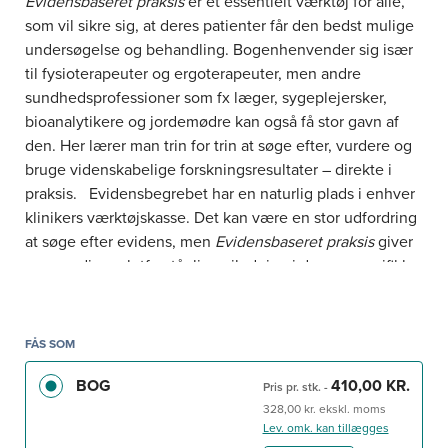
Evidensbaseret praksis
er et essentielt værktøj for alle,
som vil sikre sig, at deres patienter får den bedst mulige
undersøgelse og behandling. Bogenhenvender sig især
til fysioterapeuter og ergoterapeuter, men andre
sundhedsprofessioner som fx læger, sygeplejersker,
bioanalytikere og jordemødre kan også få stor gavn af
den. Her lærer man trin for trin at søge efter, vurdere og
bruge videnskabelige forskningsresultater – direkte i
praksis. Evidensbegrebet har en naturlig plads i enhver
klinikers værktøjskasse. Det kan være en stor udfordring
at søge efter evidens, men
Evidensbaseret praksis
giver
en grundig og letforståelig vejledning i denne specifikke
færdighed. Bogener skrevet af førende, internationale
eksperter, og de giver læseren en både praktisk og
professionel indføring i emnet. Evidens er på alles
FÅS SOM
læber, selvom afstanden fra teori til praksis kan være stor
BOG
410,00 KR.
– selv for klinikere med mange års erfaring.
Pris pr. stk.
-
Evidensbaseret praksis
viser, hvor og hvordan man søger
328,00 kr. ekskl. moms
Lev. omk. kan tillægges
de mest pålidelige informationer. Fokus er de