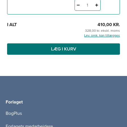
sundhedsvidenskabelige kernespørgsmål, og forfatterne
1
giver en konkret opskrift på, hvordan man kan vurdere
forskningsdesign og forskningsresultater, og hvordan
man kan integrere systematiske oversigtsartikler og
I ALT
410,00 KR.
kliniske retningslinjer i sit arbejde.
328,00 kr. ekskl. moms
Lev. omk. kan tillægges
LÆG I KURV
Forlaget
BogPlus
Forlagets medarbejdere