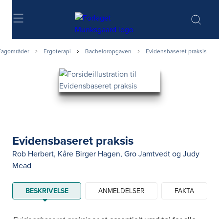
Søg
Fagområder
Ergoterapi
Bacheloropgaven
Evidensbaseret praksis
Evidensbaseret praksis
Rob Herbert
,
Kåre Birger Hagen
,
Gro Jamtvedt
og
Judy
Mead
BESKRIVELSE
ANMELDELSER
FAKTA