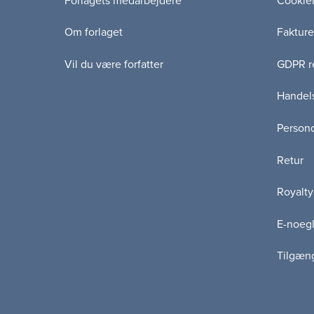
Forlagets medarbejdere
Cookie
Compli
Om forlaget
Fakture
Gruppe
Krimina
Vil du være forfatter
GDPR re
Misbru
Handels
Neurodi
Psykiat
Persond
Rehabil
Retur
Sundh
Ungeom
Royalty
E-noegl
Tilgæn