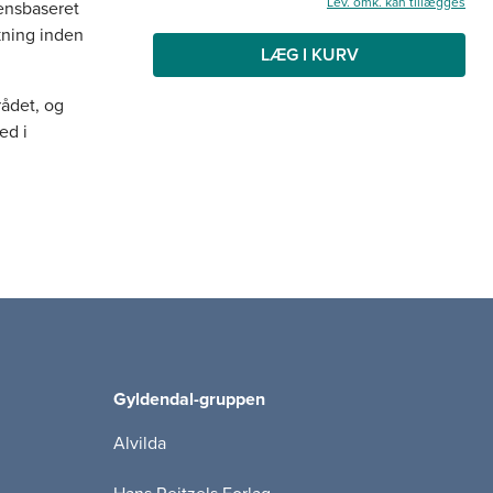
Lev. omk. kan tillægges
ensbaseret
kning inden
LÆG I KURV
rådet, og
ed i
ktive
ktiske
 have stor
forandring,
4-
elle at føre
Gyldendal-gruppen
rskellige
Alvilda