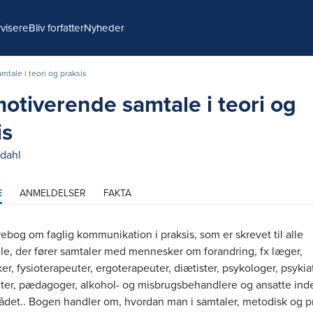
visere
Bliv forfatter
Nyheder
tale i teori og praksis
otiverende samtale i teori og
is
dahl
E
ANMELDELSER
FAKTA
bog om faglig kommunikation i praksis, som er skrevet til alle
lle, der fører samtaler med mennesker om forandring, fx læger,
er, fysioterapeuter, ergoterapeuter, diætister, psykologer, psykia
ter, pædagoger, alkohol- og misbrugsbehandlere og ansatte inde
ådet.. Bogen handler om, hvordan man i samtaler, metodisk og p