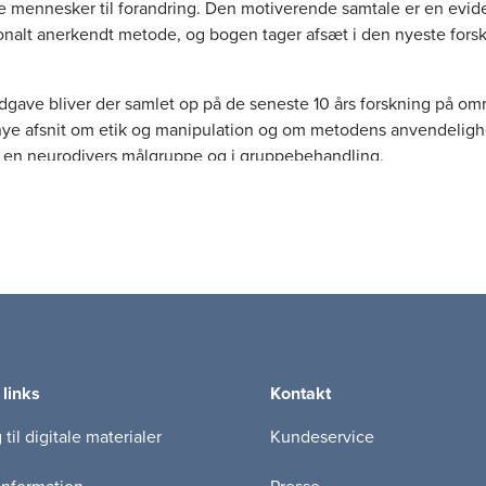
e mennesker til forandring. Den motiverende samtale er en evid
ionalt anerkendt metode, og bogen tager afsæt i den nyeste fors
.
dgave bliver der samlet op på de seneste 10 års forskning på om
. nye afsnit om etik og manipulation og om metodens anvendeligh
 en neurodivers målgruppe og i gruppebehandling.
 således læseren et solidt teoretisk fundament og en række effe
som kan bruges i daglig praksis, men præsenterer også mange pra
 har derfor en naturlig relevans for praktikere, men den vil også
r både studerende, undervisere og forskere.
ende samtale i teori og praksis
beskriver emner som motivation, 
 ambivalens, og bogen introducerer særskilt til en håndgribelig 
om går frem skridt for skridt, hvilket gør det let for fagprofession
 links
Kontakt
 samtaler. Bogen spænder bredt, og der er udvalgte cases fra fo
satsområder såsom:
til digitale materialer
Kundeservice
tigelse