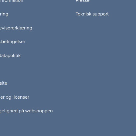
information
Presse
ance
ring
Teknisk support
r
lforsorg
visorerklæring
g
betingelser
versitet
ri
atapolitik
itering
ed
rådet
site
er og licenser
gelighed på webshoppen