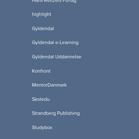
Hans Reitzels Forlag
highlight
Gyldendal
Gyldendal e-Learning
Gyldendal Uddannelse
Konfront
MentorDanmark
Skoledu
Strandberg Publishing
Studybox