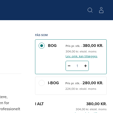
FÅS SOM
BOG
380,00 KR.
Pris pr. stk.
-
304,00 kr. ekskl. moms
Lev. omk. kan tillægges
1
I-BOG
280,00 KR.
Pris pr. stk.
-
224,00 kr. ekskl. moms
tere,
n for
I ALT
380,00 KR.
rofessionelt
304,00 kr. ekskl. moms