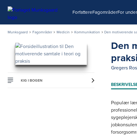
Søg
Forfattere
Fagområder
For under
Munksgaard
Fagområder
Medicin
Kommunikation
Den motiverende sam
Den m
praks
Gregers Ros
KIG I BOGEN
BESKRIVELS
Populær lære
professione
sygeplejersk
jobkonsulen
forsorgsomr