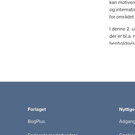
kan motiver
og internat
for området
I denne 2. u
der er bl.a
henholdsvis
Bogen giver
værktøjer, 
eksempler og
relevans fo
Den motiver
modstand og
fasemodel, s
Forlaget
Nyttige
motiverende
vigtige ind
BogPlus
Adgang 
Beskæf