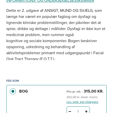
INFORMATIONS- OG UNDERSØGELSESSKEMAER
Dette er 2. udgave af ANSIGT, MUND OG SVÆLG, som
længe har været en populær fagbog om dysfagi og
lignende kliniske problemstillinger, der påvirker det at
spise, drikke og deltage i måltider. Dysfagi er ikke kun et
medicinsk problem, men rummer også
kognitive og sociale komponenter. Bogen beskriver
opsporing, udredning og behandling af
aktivitetsproblemer primært med udgangspunkt i Facial
Oral Tract Therapy (F.O.T.T.).
I 2. udgave er alle bogens kapitler blevet revideret og
opdateret med nyeste viden, og bogen har fået en
struktur, som i højere grad sikrer relevans på tværs af de
FÅS SOM
sundhedsfaglige professioner. Kapitel 1-7 er almene og
BOG
315,00 KR.
Pris pr. stk.
-
henvender sig til studerende og alle
252,00 kr. ekskl. moms
sundhedsprofessionelle, som i det daglige medvirker
Lev. omk. kan tillægges
ved opsporing af børn og voksne med dysfagi. Kapitel 8-
13 og 18-19 har fokus på udredning og er målrettet
1