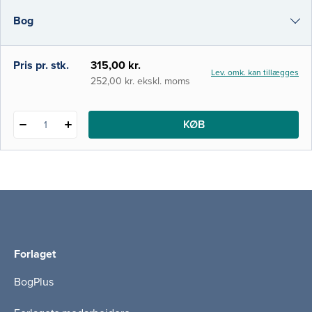
drikke og deltage i måltider. Dysfagi er ikke
Bog
kun et medicinsk p
i-bog
Pris pr. stk.
315,00 kr.
Lev. omk. kan tillægges
252,00 kr. ekskl. moms
KØB
1
Forlaget
BogPlus