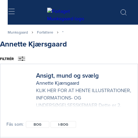
Søg
Munksgaard
Forfattere
*
Annette Kjærsgaard
FILTRÉR
Ansigt, mund og svælg
Annette Kjærsgaard
KLIK HER FOR AT HENTE ILLUSTRATIONER,
INFORMATIONS- OG
UNDERSØGELSESSKEMAER Dette er 2.
udgave af ANSIGT, MUND OG SVÆLG, som
længe har været en populær fagbog om
Fås som
BOG
I-BOG
dysfagi og lignende kliniske
problemstillinger, der påvirker det at spise,