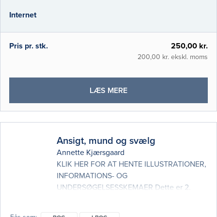
kernesymptomer. Om PsychSim
Internet
Pris pr. stk.
250,00 kr.
200,00 kr. ekskl. moms
OM
LÆS MERE
PSYCHSIM
Ansigt, mund og svælg
Annette Kjærsgaard
KLIK HER FOR AT HENTE ILLUSTRATIONER,
INFORMATIONS- OG
UNDERSØGELSESSKEMAER Dette er 2.
udgave af ANSIGT, MUND OG SVÆLG, som
længe har været en populær fagbog om