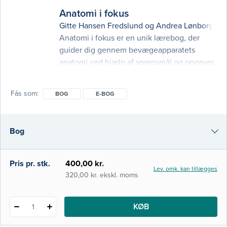
forfatter
Anatomi i fokus
eller
Gitte Hansen Fredslund
og
Andrea Lønborg
isbn
Anatomi i fokus er en unik lærebog, der
guider dig gennem bevægeapparatets
anatomi ved hjælp af spørgsmål og opgaver.
Med forskellige opgavetyper såsom
forståelsesspørgsmål, tegne- og
Fås som
BOG
E-BOG
farvelægningsopgaver, identifikation af
anatomiske strukturer, oversættelse af
fagtermer, krydsord, tolkning af
Bog
journalnotater og bevægeanalyse retter
bogen sig specifikt mod fysioterapeut- og
ergoterapeutstuderende, men kan også
e-bog
Pris pr. stk.
400,00 kr.
Lev. omk. kan tillægges
320,00 kr. ekskl. moms
KØB
1