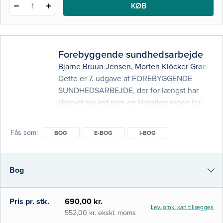
KØB
1
Forebyggende sundhedsarbejde
Bjarne Bruun Jensen
,
Morten Klöcker Grønbæk
Dette er 7. udgave af FOREBYGGENDE
SUNDHEDSARBEJDE, der for længst har
skrevet sig ind som en klassiker inden for
områderne forebyggelse og
sundhedsfremme. Bogen har over en
Fås som
BOG
E-BOG
I-BOG
periode på 35 år fået status af et alment
accepteret opslagsværk og er en
foretrukken grundbog på en række
Bog
professionsbacheloruddannelser samt på
kandidatuddannelser som medicin,
folkesundhedsvidenskab og sociologi.
e-bog
Pris pr. stk.
690,00 kr.
Lev. omk. kan tillægges
Siden den første udgave udk
i-bog
552,00 kr. ekskl. moms