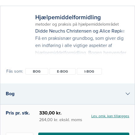
Hjælpemiddelformidling
metoder og praksis på hjælpemiddelområdet
Didde Neuchs Christensen
og
Alice Røpke
(red
Få en praksisnær grundbog, som giver dig
en indføring i alle vigtige aspekter af
hjælpemiddelformidling. Bogen henvender
sig til ergoterapeutstuderende, men den er
også relevant for erfarne
Fås som
BOG
E-BOG
I-BOG
hjælpemiddelformidlere og andre
faggrupper, som arbejder inden for
hjælpemiddelområdet. Bogen introducerer
Bog
forskellige tilgange til formidling af
hjælpemidler med udgangspunkt i en
generisk model for systematisk
e-bog
Pris pr. stk.
330,00 kr.
Lev. omk. kan tillægges
hjælpemiddelf
i-bog
264,00 kr. ekskl. moms