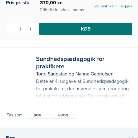
i-bog
Pris pr. stk.
370,00 kr.
Lev. omk. kan tillægges
296,00 kr. ekskl. moms
KØB
1
Sundhedspædagogik for
praktikere
Tone Saugstad
og
Nanna Gabrielsen
Dette er 4. udgave af Sundhedspædagogik
for praktikere, der anvendes som grundbog
på mange uddannelser. Der er tale om en
omfattende revision, men bogens bærende
idé er stadig at beskrive pædagogiske
Fås som
BOG
I-BOG
problemstillinger på en måde, der kan
bidrage til faglig refleksion og øge
kvaliteten af det sundhedspædagogiske