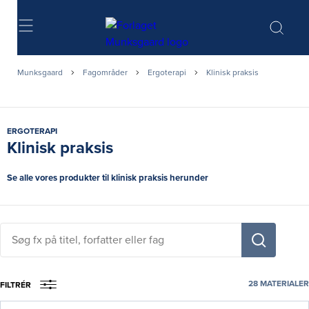
Søg
Munksgaard
Fagområder
Ergoterapi
Klinisk praksis
ERGOTERAPI
Klinisk praksis
Se alle vores produkter til klinisk praksis herunder
Søg
fx
på
titel,
28
MATERIALER
FILTRÉR
fag,