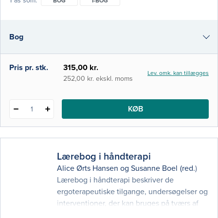
Fås som
BOG
I-BOG
dysfagi og lignende kliniske
problemstillinger, der påvirker det at spise,
drikke og deltage i måltider. Dysfagi er ikke
Bog
kun et medicinsk p
i-bog
Pris pr. stk.
315,00 kr.
Lev. omk. kan tillægges
252,00 kr. ekskl. moms
KØB
1
Lærebog i håndterapi
Alice Ørts Hansen
og
Susanne Boel
(red.)
Lærebog i håndterapi beskriver de
ergoterapeutiske tilgange, undersøgelser og
interventioner, der kan bruges på tværs af
diagnoser og uafhængigt af den kontekst