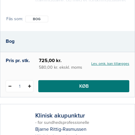
træningslære, og med et forskningsbaseret
udgangspunkt præsenterer den opdaterede
viden inden for dette felt. I bogen inddrages
Fås som
BOG
og eksemplificeres også elementer fra den
mere specifikke træningslære, hvor fokus er
på enkelte idrætsgrene og helt specifikke
Bog
valg og metoder anvendt i det regi. Denne
3. udgave af
Pris pr. stk.
725,00 kr.
Lev. omk. kan tillægges
580,00 kr. ekskl. moms
KØB
1
Klinisk akupunktur
- for sundhedsprofessionelle
Bjarne Rittig-Rasmussen