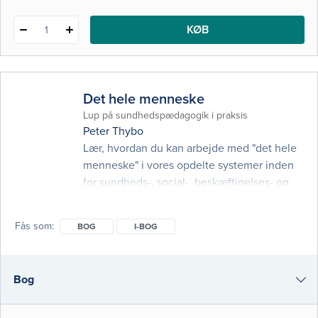
KØB
1
Det hele menneske
Lup på sundhedspædagogik i praksis
Peter Thybo
Lær, hvordan du kan arbejde med "det hele
menneske" i vores opdelte systemer inden
for sundheds-, social-, beskæftigelses- og
uddannelsesfaglige områder. Bogen bygger
på den salutogene tænkning, men strækker
Fås som
BOG
I-BOG
sig ud over teorierne og fokuserer aktivt på
sundhedspædagogik i praksis. Ved hjælp af
cases og nyudviklede modeller som LUP-
Bog
modellen og ReDi-modellen får du konkrete