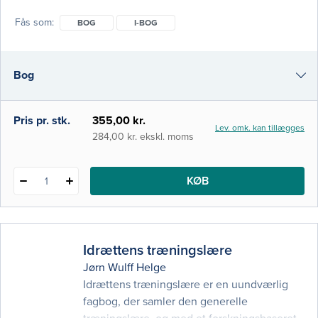
personen modtager ergoterapi i. Intentionen
Fås som
BOG
I-BOG
har været at skrive en bog om praksis til
praksis. At sætte ergoterapeuten i stand til
at udføre en god helhedsorienteret
Bog
undersøgelse og iværksætte interventioner
ud fra patientens mål, behov og symptomer
und
i-bog
Pris pr. stk.
355,00 kr.
Lev. omk. kan tillægges
284,00 kr. ekskl. moms
KØB
1
Idrættens træningslære
Jørn Wulff Helge
Idrættens træningslære er en uundværlig
fagbog, der samler den generelle