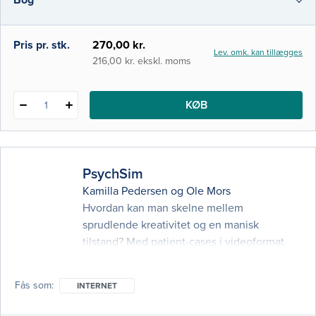
Bog
arbejde, som foregår i praksis. Bogen
henvender sig t
i-bog
Pris pr. stk.
270,00 kr.
Lev. omk. kan tillægges
216,00 kr. ekskl. moms
KØB
1
PsychSim
Kamilla Pedersen
og
Ole Mors
Hvordan kan man skelne mellem
sprudlende kreativitet og en manisk
tilstand? Med patient-cases i videoformat
bliver du forberedt på mødet med patienter
med psykisk sygdom i klinisk praksis. Det
Fås som
INTERNET
psykopatologiske videoleksikon sætter
billeder og lyd på over 100 psykiatriske