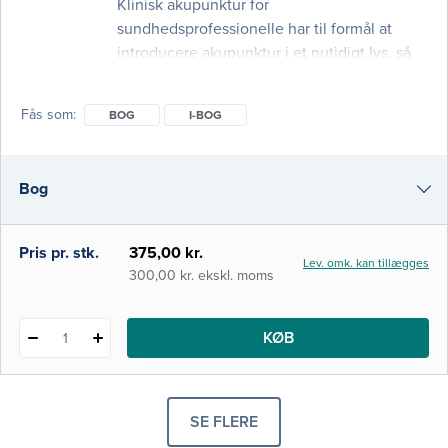
Klinisk akupunktur for
sundhedsprofessionelle har til formål at
introducere akupunktur i et nutidigt lys, så
behandlingsmetoden på et opdateret
grundlag kan indgå som smertebehandling
Fås som
BOG
I-BOG
og symptomlindring. Akupunkturen tager
udgangspunkt i nutidig viden og bygger
direkte videre på de basalvidenskabelige
Bog
fag, som der undervises i på de
sundhedsfaglige uddannelser. Bogen er
målrettet udredning og behandling af smer
i-bog
Pris pr. stk.
375,00 kr.
Lev. omk. kan tillægges
300,00 kr. ekskl. moms
KØB
1
SE FLERE
PRODUKTER