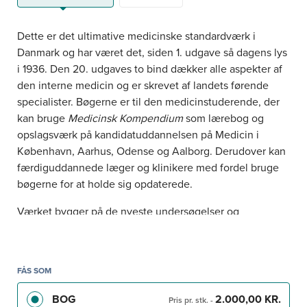
Dette er det ultimative medicinske standardværk i
Danmark og har været det, siden 1. udgave så dagens lys
i 1936. Den 20. udgaves to bind dækker alle aspekter af
den interne medicin og er skrevet af landets førende
specialister. Bøgerne er til den medicinstuderende, der
kan bruge
Medicinsk Kompendium
som lærebog og
opslagsværk på kandidatuddannelsen på Medicin i
København, Aarhus, Odense og Aalborg. Derudover kan
færdiguddannede læger og klinikere med fordel bruge
bøgerne for at holde sig opdaterede.
Værket bygger på de nyeste undersøgelser og
forskningsresultater og skaber dermed en solid baggrund
for at træffe de mest kvalificerede kliniske beslutninger.
Alle kapitler er grundigt gennemskrevne og opdaterede i
FÅS SOM
forhold til forrige udgave. Stoffet er velstruktureret og
har et tydeligt overskriftshierarki, adskillige kliniske
BOG
2.000,00 KR.
Pris pr. stk.
-