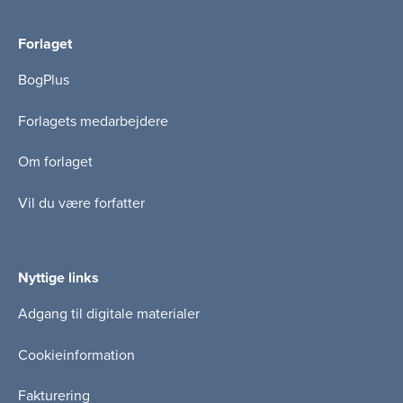
og teoretiske ideer til, hvordan man kan tilrettelægge
gode undervisningsforløb – med det rette niveau og det
Forlaget
rette udbytte.
BogPlus
Da bogen henvender sig til adjunkter, udleverer vi som
udgangspunkt ikke pensumeksemplarer af bogen.
Forlagets medarbejdere
Om forlaget
Vil du være forfatter
Nyttige links
Adgang til digitale materialer
Cookieinformation
Fakturering