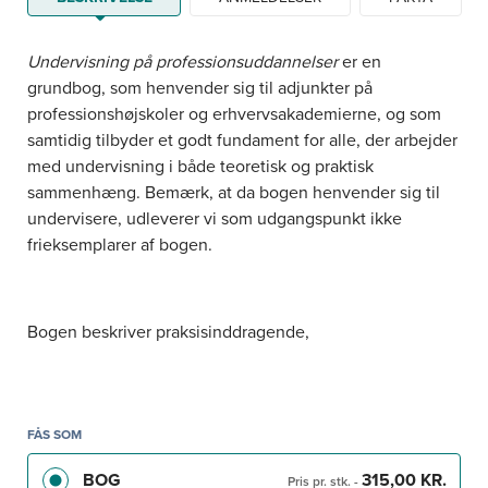
Undervisning på professionsuddannelser
er en
grundbog, som henvender sig til adjunkter på
professionshøjskoler og erhvervsakademierne, og som
samtidig tilbyder et godt fundament for alle, der arbejder
med undervisning i både teoretisk og praktisk
sammenhæng. Bemærk, at da bogen henvender sig til
undervisere, udleverer vi som udgangspunkt ikke
frieksemplarer af bogen.
Bogen beskriver praksisinddragende,
udviklingsorienteret og forskningsbaseret undervisning,
og den besvarer, hvordan man:
forbereder sin undervisning fagligt og pædagogisk
FÅS SOM
tilpasser sin undervisning til de studerendes
BOG
315,00 KR.
Pris pr. stk.
-