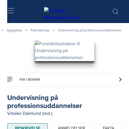
Søg
Sygepleje
Farmakologi
Undervisning på professionsuddannelser
KIG I BOGEN
Undervisning på
professionsuddannelser
Vibeke Damlund
(red.)
BESKRIVELSE
ANMELDELSER
FAKTA