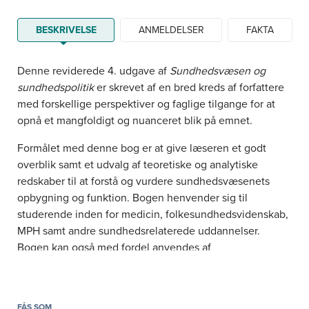
BESKRIVELSE
ANMELDELSER
FAKTA
Denne reviderede 4. udgave af
Sundhedsvæsen og
sundhedspolitik
er skrevet af en bred kreds af forfattere
med forskellige perspektiver og faglige tilgange for at
opnå et mangfoldigt og nuanceret blik på emnet.
Formålet med denne bog er at give læseren et godt
overblik samt et udvalg af teoretiske og analytiske
redskaber til at forstå og vurdere sundhedsvæsenets
opbygning og funktion. Bogen henvender sig til
studerende inden for medicin, folkesundhedsvidenskab,
MPH samt andre sundhedsrelaterede uddannelser.
Bogen kan også med fordel anvendes af
sundhedsprofessionelle, administratorer og
beslutningstagere, der ønsker en dybere indsigt i
sundhedsvæsenets opbygning og udfordringer.
FÅS SOM