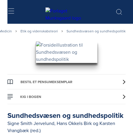
Søg
Medicin
Etik og videnskabsteori
Sundhedsvæsen og sundhedspolitik
BESTIL ET PENSUMEKSEMPLAR
KIG I BOGEN
Sundhedsvæsen og sundhedspolitik
Signe Smith Jervelund
,
Hans Okkels Birk
og
Karsten
Vrangbæk
(red.)