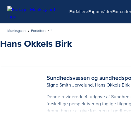
Søg
Forfattere
Fagområder
For under
Munksgaard
Forfattere
*
Hans Okkels Birk
Sundhedsvæsen og sundhedspol
Signe Smith Jervelund
,
Hans Okkels Birk
Denne reviderede 4. udgave af Sundhedsv
forskellige perspektiver og faglige tilga
denne bog er at give læseren et godt overb
vurdere sundhedsvæsenets opbygning og