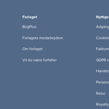
Forlaget
Nyttige
BogPlus
Adgang 
Forlagets medarbejdere
Cookie
Om forlaget
Fakture
Vil du være forfatter
GDPR re
Handels
Persond
Retur
Royalty