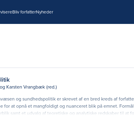
visere
Bliv forfatter
Nyheder
itik
og
Karsten Vrangbæk
(red.)
æsen og sundhedspolitik er skrevet af en bred kreds af forfatt
nge for at opnå et mangfoldigt og nuanceret blik på emnet. Formå
lik samt et udvalg af teoretiske og analytiske redskaber til at f
 funktion. Bogen hen