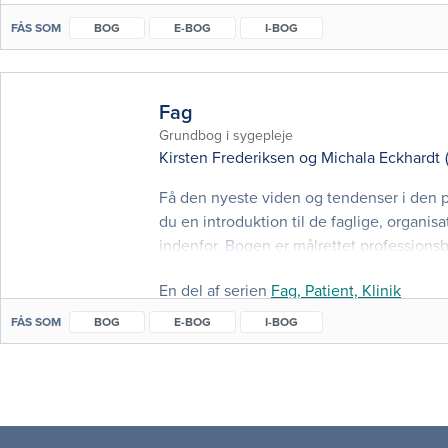
FÅS SOM
BOG
E-BOG
I-BOG
Fag
Grundbog i sygepleje
Kirsten Frederiksen
og
Michala Eckhardt
Få den nyeste viden og tendenser i den p
du en introduktion til de faglige, organ
indenfor. Bogen er målrettet profession
grundbog. Målet er, at sygeplejestuderend
En del af serien
Fag, Patient, Klinik
FÅS SOM
BOG
E-BOG
I-BOG