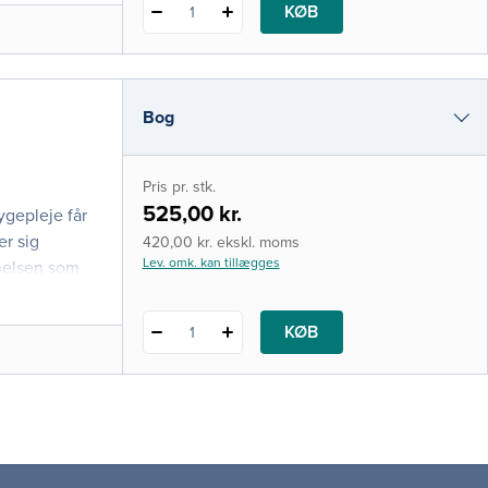
KØB
1
Bog
e-bog
Pris pr. stk.
i-bog
525,00 kr.
ygepleje får
er sig
420,00 kr. ekskl. moms
Lev. omk. kan tillægges
nelsen som
KØB
1