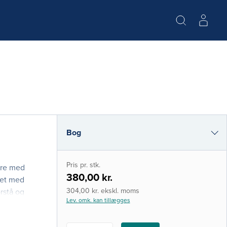
Bog
e-bog
Pris pr. stk.
ere med
i-bog
380,00 kr.
let med
304,00 kr. ekskl. moms
orstå og
Lev. omk. kan tillægges