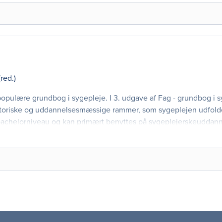
(red.)
opulære grundbog i sygepleje. I 3. udgave af Fag - grundbog i s
isatoriske og uddannelsesmæssige rammer, som sygeplejen udfold
sbachelorniveau og kan primært benyttes på sygeplejerskeuddan
e får et godt gru