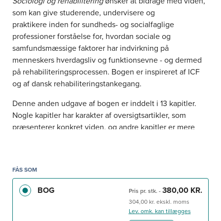
Sociologi og rehabilitering
ønsker at bidrage med viden,
som kan give studerende, undervisere og
praktikere inden for sundheds- og socialfaglige
professioner forståelse for, hvordan sociale og
samfundsmæssige faktorer har indvirkning på
menneskers hverdagsliv og funktionsevne - og dermed
på rehabiliteringsprocessen. Bogen er inspireret af ICF
og af dansk rehabiliteringstankegang.
Denne anden udgave af bogen er inddelt i 13 kapitler.
Nogle kapitler har karakter af oversigtsartikler, som
præsenterer konkret viden, og andre kapitler er mere
diskuterende og har fokus på, hvordan sociologiske
perspektiver kan bidrage til at kvalificere den faglige
forståelse af rehabilitering, dilemmaer og udfordringer i
FÅS SOM
rehabiliteringspraksis. Koblingen mellem sociologi
og rehabilitering er stadig det centrale
BOG
380,00 KR.
Pris pr. stk.
-
omdrejningspunkt, og baggrunden for bogens indhold
304,00 kr. ekskl. moms
og de temaer, der belyses i de enkelte kapitler.
Lev. omk. kan tillægges