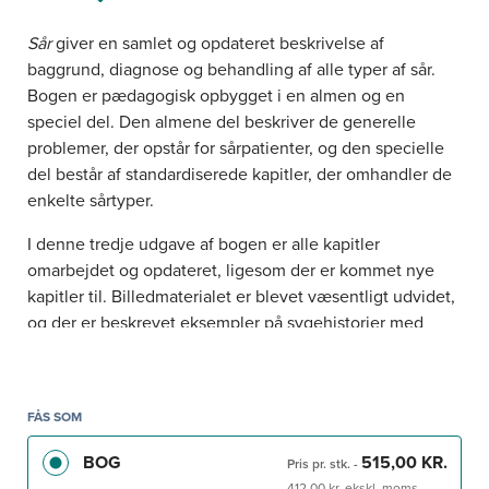
Sår
giver en samlet og opdateret beskrivelse af
baggrund, diagnose og behandling af alle typer af sår.
Bogen er pædagogisk opbygget i en almen og en
speciel del. Den almene del beskriver de generelle
problemer, der opstår for sårpatienter, og den specielle
del består af standardiserede kapitler, der omhandler de
enkelte sårtyper.
I denne tredje udgave af bogen er alle kapitler
omarbejdet og opdateret, ligesom der er kommet nye
kapitler til. Billedmaterialet er blevet væsentligt udvidet,
og der er beskrevet eksempler på sygehistorier med
forslag til behandling.
Sår
henvender sig primært til det klinisk arbejdende
personale, men kan anvendes af alle, der arbejder med
FÅS SOM
og har interesse for patienter med problemsår.
BOG
515,00 KR.
Pris pr. stk.
-
412,00 kr. ekskl. moms