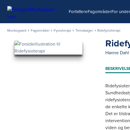
Søg
Forfattere
Fagområder
For under
Munksgaard
Fagområder
Fysioterapi
Temabøger
Ridefysioterapi
Ridef
Hanne Dahl 
BESKRIVELS
Ridefysiote
Sundhedssty
ridefysioter
de enkelte
Det er tilst
intervention
viden og be