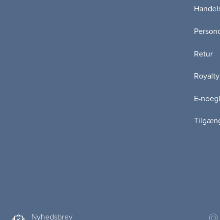
Handels
Persond
Retur
Royalty
E-noegl
Tilgæn
Nyhedsbrev