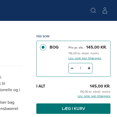
FÅS SOM
BOG
145,00 KR.
Pris pr. stk.
-
116,00 kr. ekskl. moms
Lev. omk. kan tillægges
1
m
til
I ALT
145,00 KR.
ionelle og i
116,00 kr. ekskl. moms
Lev. omk. kan tillægges
elser bag
densbaseret
LÆG I KURV