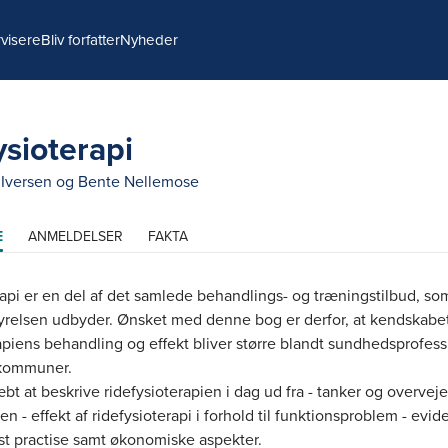
visere
Bliv forfatter
Nyheder
ysioterapi
Iversen
og
Bente Nellemose
E
ANMELDELSER
FAKTA
rapi er en del af det samlede behandlings- og træningstilbud, so
relsen udbyder. Ønsket med denne bog er derfor, at kendskabet 
apiens behandling og effekt bliver større blandt sundhedsprofess
 kommuner.
ræbt at beskrive ridefysioterapien i dag ud fra - tanker og overvej
en - effekt af ridefysioterapi i forhold til funktionsproblem - evi
st practise samt økonomiske aspekter.