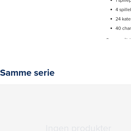
1 spille
4 spille
24 kateg
40 cha
Spørgsmålsk
kan fx være
skræddersye
Beregnet spi
Samme serie
Ingen produkter