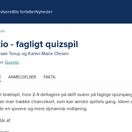
visere
Bliv forfatter
Nyheder
spil
o - fagligt quizspil
søe Torup
og
Karen-Marie Olesen
ien
Questio
E
ANMELDELSER
FAKTA
t brætspil, hvor 2-4 deltagere på skift svarer på faglige quizspør
an man trække chancekort, som kan ændre spillets gang. Ideen 
tte en sjovere og mere dynamisk indlæring.
år af: