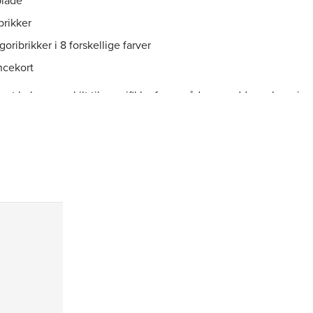
plade
brikker
oribrikker i 8 forskellige farver
ncekort
ort købes særskilt til specifikke fagområder og uddannelsesnive
 inden for farmakologi og sygdomslære, med spørgsmål som er
t i forhold til pensum på bestemte uddannelser.
lletid
: 30-45 min.