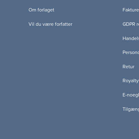
Om forlaget
Fakture
Vil du være forfatter
GDPR re
Handels
Persond
Retur
Royalty
E-noegl
Tilgæn