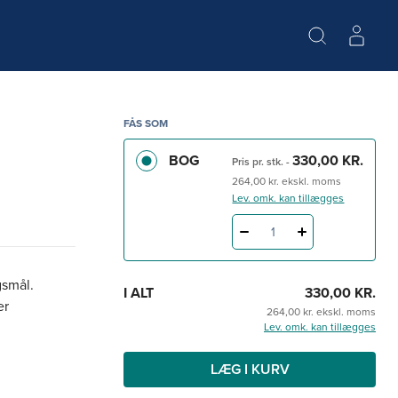
FÅS SOM
BOG
330,00 KR.
Pris pr. stk.
-
264,00 kr. ekskl. moms
Lev. omk. kan tillægges
1
gsmål.
I ALT
330,00 KR.
er
264,00 kr. ekskl. moms
Lev. omk. kan tillægges
LÆG I KURV