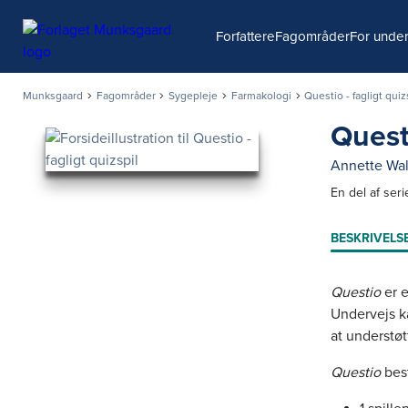
Søg
Forfattere
Fagområder
For under
Munksgaard
Fagområder
Sygepleje
Farmakologi
Questio - fagligt quiz
Questi
Annette Wal
En del af ser
BESKRIVELS
Questio
er e
Undervejs k
at understø
Questio
best