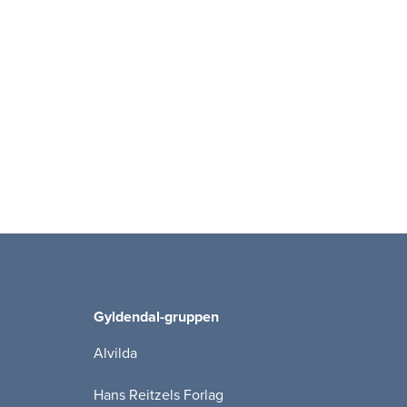
Gyldendal-gruppen
Alvilda
Hans Reitzels Forlag