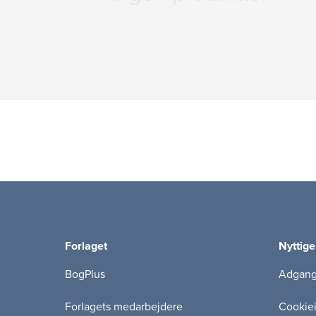
Forlaget
Nyttige
BogPlus
Adgang 
Forlagets medarbejdere
Cookie