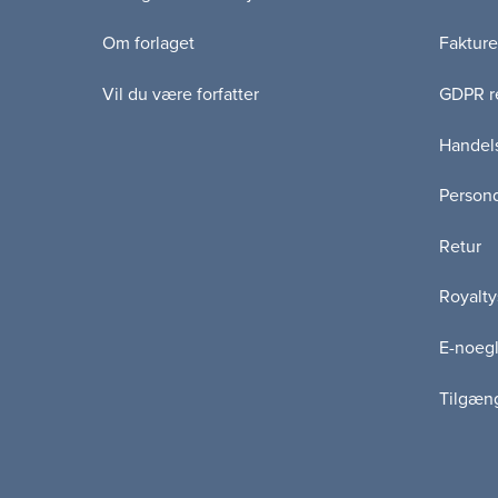
Om forlaget
Fakture
Vil du være forfatter
GDPR re
Handels
Persond
Retur
Royalty
E-noegl
Tilgæn