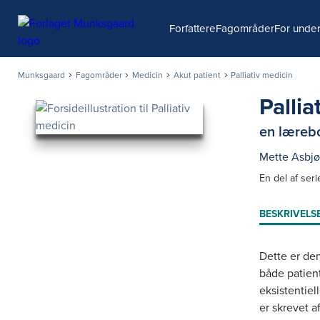
Søg
Forfattere
Fagområder
For under
Munksgaard
Fagområder
Medicin
Akut patient
Palliativ medicin
Pallia
en læreb
Mette Asbjø
En del af ser
BESKRIVELS
Dette er den
både patient
eksistentiel
er skrevet a