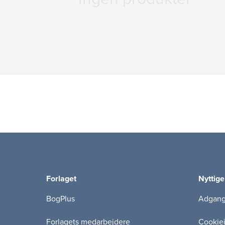
Forlaget
Nyttige
BogPlus
Adgang 
Forlagets medarbejdere
Cookie