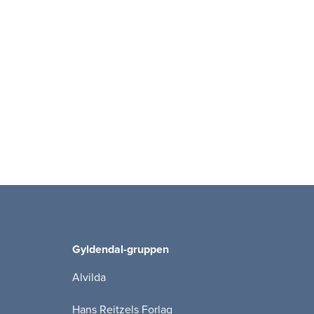
Gyldendal-gruppen
Alvilda
Hans Reitzels Forlag