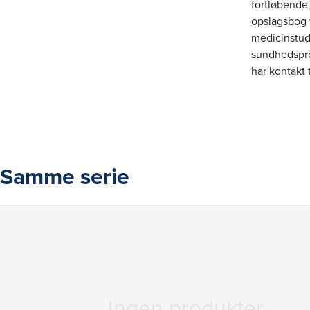
fortløbende,
opslagsbog 
medicinstud
sundhedsprof
har kontakt
Samme serie
Ingen produkter