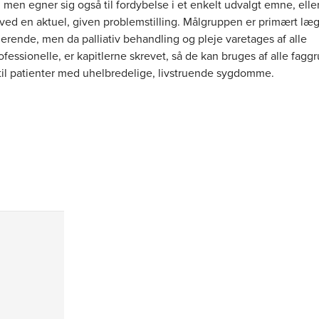
 men egner sig også til fordybelse i et enkelt udvalgt emne, ell
ved en aktuel, given problemstilling. Målgruppen er primært læ
erende, men da palliativ behandling og pleje varetages af alle
essionelle, er kapitlerne skrevet, så de kan bruges af alle faggr
 til patienter med uhelbredelige, livstruende sygdomme.