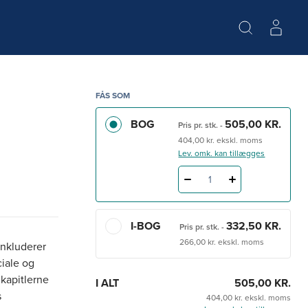
FÅS SOM
BOG
505,00 KR.
Pris pr. stk.
-
404,00 kr. ekskl. moms
Lev. omk. kan tillægges
1
I-BOG
332,50 KR.
Pris pr. stk.
-
266,00 kr. ekskl. moms
inkluderer
ciale og
 kapitlerne
I ALT
505,00 KR.
s
404,00 kr. ekskl. moms