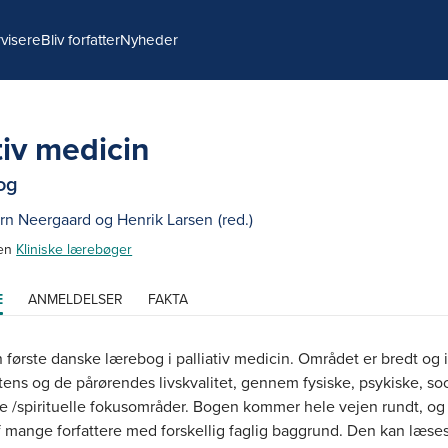
visere
Bliv forfatter
Nyheder
tiv medicin
og
rn Neergaard
og
Henrik Larsen
(red.)
ien
Kliniske lærebøger
E
ANMELDELSER
FAKTA
 første danske lærebog i palliativ medicin. Området er bredt og 
ens og de pårørendes livskvalitet, gennem fysiske, psykiske, so
le /spirituelle fokusområder. Bogen kommer hele vejen rundt, og
f mange forfattere med forskellig faglig baggrund. Den kan læse