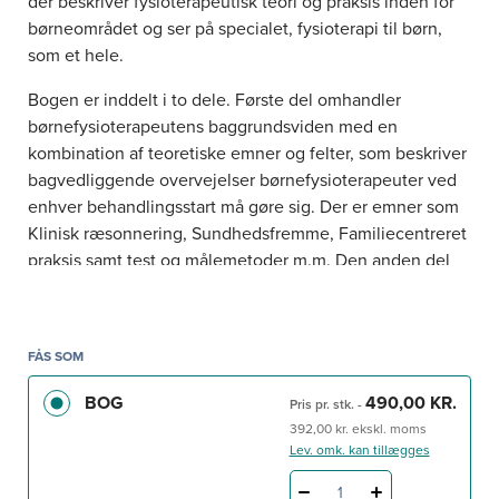
der beskriver fysioterapeutisk teori og praksis inden for
børneområdet og ser på specialet, fysioterapi til børn,
som et hele.
Bogen er inddelt i to dele. Første del omhandler
børnefysioterapeutens baggrundsviden med en
kombination af teoretiske emner og felter, som beskriver
bagvedliggende overvejelser børnefysioterapeuter ved
enhver behandlingsstart må gøre sig. Der er emner som
Klinisk ræsonnering, Sundhedsfremme, Familiecentreret
praksis samt test og målemetoder m.m. Den anden del
indeholder specifikke børneområder, og her beskrives de
epidemiologiske forhold og det kliniske billede af barnet
samt den kliniske praksis.
FÅS SOM
Målgruppen er primært fysioterapeutstuderende og
BOG
490,00 KR.
Pris pr. stk.
-
fysioterapeuter i praksis, men også andre med interesse
392,00 kr. ekskl. moms
inden for området kan have stor gavn af at læse bogen.
Lev. omk. kan tillægges
1