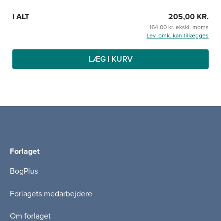
I ALT
205,00 KR.
164,00 kr. ekskl. moms
Lev. omk. kan tillægges
LÆG I KURV
Forlaget
BogPlus
Forlagets medarbejdere
Om forlaget