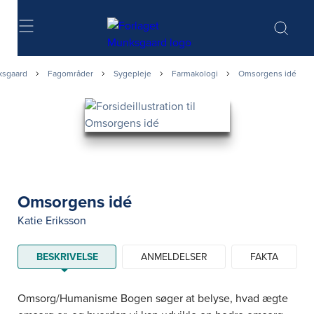
Søg
sgaard
Fagområder
Sygepleje
Farmakologi
Omsorgens idé
Omsorgens idé
Katie Eriksson
BESKRIVELSE
ANMELDELSER
FAKTA
Omsorg/Humanisme Bogen søger at belyse, hvad ægte