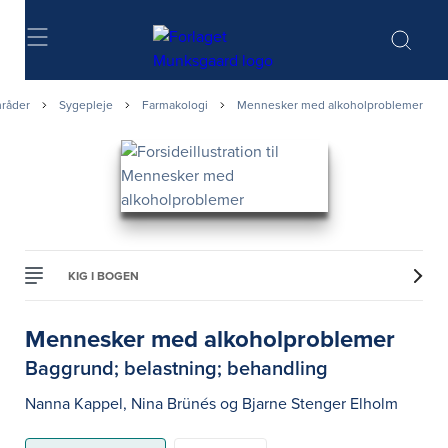
Søg
råder
Sygepleje
Farmakologi
Mennesker med alkoholproblemer
KIG I BOGEN
Mennesker med alkoholproblemer
Baggrund; belastning; behandling
Nanna Kappel
,
Nina Brünés
og
Bjarne Stenger Elholm