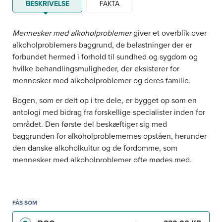
BESKRIVELSE
FAKTA
Mennesker med alkoholproblemer
giver et overblik over
alkoholproblemers baggrund, de belastninger der er
forbundet hermed i forhold til sundhed og sygdom og
hvilke behandlingsmuligheder, der eksisterer for
mennesker med alkoholproblemer og deres familie.
Bogen, som er delt op i tre dele, er bygget op som en
antologi med bidrag fra forskellige specialister inden for
området. Den første del beskæftiger sig med
baggrunden for alkoholproblemernes opståen, herunder
den danske alkoholkultur og de fordomme, som
mennesker med alkoholproblemer ofte mødes med.
Anden del beskæftiger sig med de fysiske og psykiske
belastninger, som et stort forbrug af alkohol medfører.
Her bedrives bl.a. den neurofysiologiske afhængighed,
FÅS SOM
psykisk komorbiditet og de følgevirkninger, der er