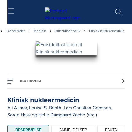
Søg
Fagområder
Medicin
Billeddiagnostik
Klinisk nuklearmedicin
KIG I BOGEN
Klinisk nuklearmedicin
Ali Asmar
,
Louise S. Brinth
,
Lars Christian Gormsen
,
Søren Hess
og
Helle Damgaard Zacho
(red.)
BESKRIVELSE
ANMELDELSER
FAKTA