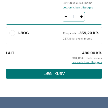
Den nuklearmedicinske værktøjskasse: de
384,00 kr. ekskl. moms
Lev. omk. kan tillægges
grundlæggende redskaber såsom lægemidler og
statistik
1
Bogen henvender sig til alle med interesse for specialet.
I-BOG
359,20 KR.
Pris pr. stk.
-
Denne 3. udgave af
Klinisk nuklearmedicin
er udgivet i
287,36 kr. ekskl. moms
et samarbejde mellem Dansk Selskab for Klinisk
Fysiologi og Nuklearmedicin og forlaget Munksgaard.
I ALT
480,00 KR.
384,00 kr. ekskl. moms
Lev. omk. kan tillægges
LÆG I KURV