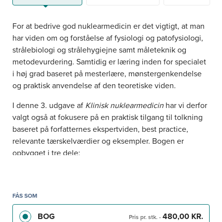
For at bedrive god nuklearmedicin er det vigtigt, at man
har viden om og forståelse af fysiologi og patofysiologi,
strålebiologi og strålehygiejne samt måleteknik og
metodevurdering. Samtidig er læring inden for specialet
i høj grad baseret på mesterlære, mønstergenkendelse
og praktisk anvendelse af den teoretiske viden.
I denne 3. udgave af
Klinisk nuklearmedicin
har vi derfor
valgt også at fokusere på en praktisk tilgang til tolkning
baseret på forfatternes ekspertviden, best practice,
relevante tærskelværdier og eksempler. Bogen er
opbygget i tre dele:
Organer: anvendelse af nuklearmedicin med
udgangspunkt i organsystemer
FÅS SOM
Nuklearmedicin på tværs: de nuklearmedicinske
metoder
BOG
480,00 KR.
Pris pr. stk.
-