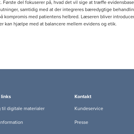
. Første del fokuserer på, hvad det vil sige at træffe evidensbas
slutninger, samtidig med at der integreres bæredygtige behandl
på kompromis med patientens helbred. Læseren bliver introducere
der kan hjælpe med at balancere mellem evidens og etik.
æsenterer en unik tilgang til fælles beslutningstagning ved at 
 veterinærstuderende i en fælles One Health-forståelse. Formålet
faglig viden om antimikrobiel resistens (AMR) gennem samarb
æger, biologer, farmaceuter og samfundsforskere.
ogen er at give studerende og sundhedsprofessionelle en
teret tilgang til klinisk beslutningstagning, som styrker det tvær
og inddrager flere perspektiver i behandlingsprocessen.
 links
Kontakt
til digitale materialer
Kundeservice
information
Presse