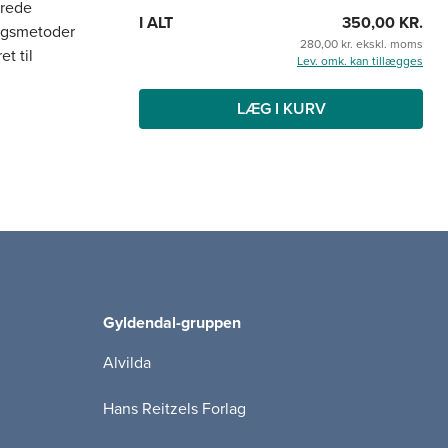
erede
I ALT
350,00 KR.
ingsmetoder
280,00 kr. ekskl. moms
t til
Lev. omk. kan tillægges
LÆG I KURV
forene
 er at
ejde mellem
faglige
Gyldendal-gruppen
Alvilda
Hans Reitzels Forlag