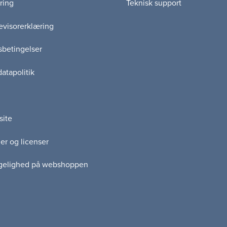
ring
Teknisk support
visorerklæring
betingelser
atapolitik
site
er og licenser
gelighed på webshoppen