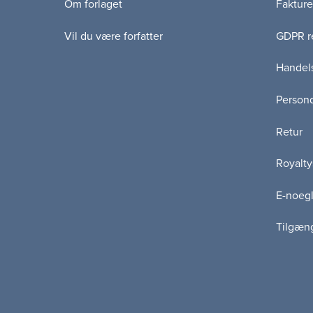
Om forlaget
Fakture
Vil du være forfatter
GDPR re
Handels
Persond
Retur
Royalty
E-noegl
Tilgæn