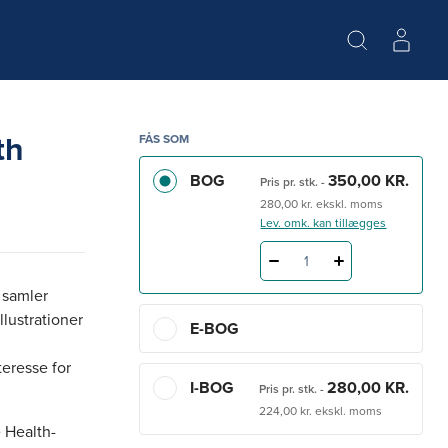
th
FÅS SOM
BOG
350,00 KR.
Pris pr. stk.
-
280,00 kr. ekskl. moms
Lev. omk. kan tillægges
1
r samler
lustrationer
E-BOG
teresse for
I-BOG
280,00 KR.
Pris pr. stk.
-
224,00 kr. ekskl. moms
e Health-