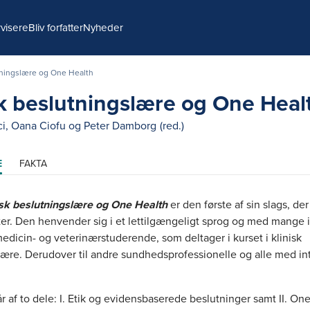
visere
Bliv forfatter
Nyheder
tningslære og One Health
sk beslutningslære og One Heal
ci
,
Oana Ciofu
og
Peter Damborg
(red.)
E
FAKTA
sk beslutningslære og One Health
er den første af sin slags, de
er. Den henvender sig i et lettilgængeligt sprog og med mange il
medicin- og veterinærstuderende, som deltager i kurset i klinisk
lære. Derudover til andre sundhedsprofessionelle og alle med in
 af to dele: I. Etik og evidensbaserede beslutninger samt II. On