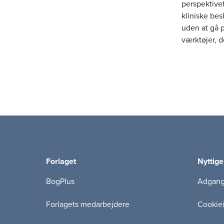
perspektivet
kliniske be
uden at gå 
værktøjer, 
Anden del pr
medicin- og
fremme tvær
læger, dyrl
Målet med b
helhedsorien
samarbejde 
Forlaget
Nyttige
BogPlus
Adgang 
Forlagets medarbejdere
Cookie