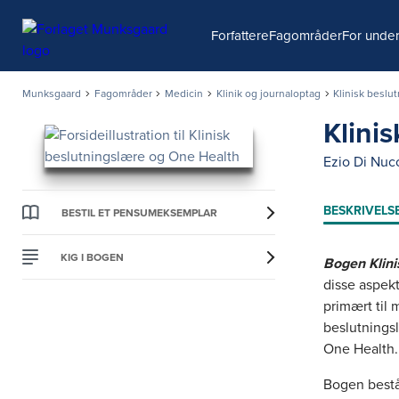
Søg
Forfattere
Fagområder
For under
Munksgaard
Fagområder
Medicin
Klinik og journaloptag
Klinisk beslu
Klini
Ezio Di Nuc
BESKRIVELS
BESTIL ET PENSUMEKSEMPLAR
KIG I BOGEN
Bogen Klini
disse aspekt
primært til 
beslutnings
One Health.
Bogen består