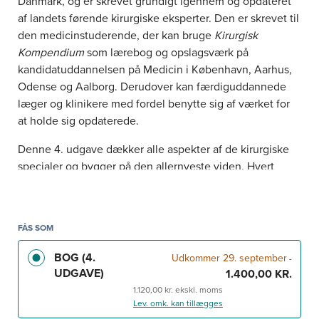
Danmark, og er skrevet grundigt igennem og opdateret
af landets førende kirurgiske eksperter. Den er skrevet til
den medicinstuderende, der kan bruge
Kirurgisk
Kompendium
som lærebog og opslagsværk på
kandidatuddannelsen på Medicin i København, Aarhus,
Odense og Aalborg. Derudover kan færdiguddannede
læger og klinikere med fordel benytte sig af værket for
at holde sig opdaterede.
Denne 4. udgave dækker alle aspekter af de kirurgiske
specialer og bygger på den allernyeste viden. Hvert
større kirurgiske speciale har sin egen del i bogen med
udførlige kliniske fotos, medicinske illustrationer samt
tabeller og bokse. Stoffet er velstruktureret og let
FÅS SOM
tilgængeligt med tydelige overskriftshierarkier,
oversigter og inddelinger, så tilegnelsen bliver så nem
BOG (4.
Udkommer 29. september
-
som mulig. Bogens hoveddele er:
UDGAVE)
1.400,00 KR.
1.120,00 kr. ekskl. moms
Almen kirurgi
Lev. omk. kan tillægges