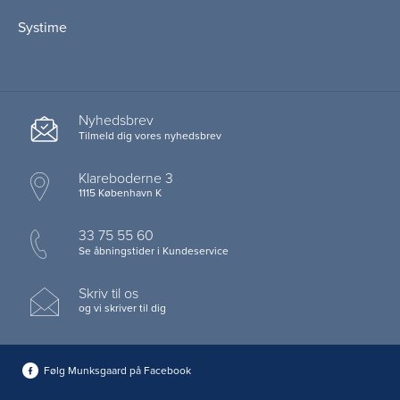
Systime
Nyhedsbrev
Tilmeld dig vores nyhedsbrev
Klareboderne 3
1115 København K
33 75 55 60
Se åbningstider i Kundeservice
Skriv til os
og vi skriver til dig
Følg Munksgaard på Facebook