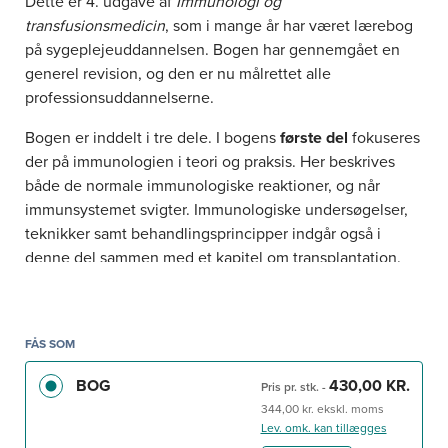
Dette er 4. udgave af
Immunologi og
transfusionsmedicin
, som i mange år har været lærebog
på sygeplejeuddannelsen. Bogen har gennemgået en
generel revision, og den er nu målrettet alle
professionsuddannelserne.
Bogen er inddelt i tre dele. I bogens
første del
fokuseres
der på immunologien i teori og praksis. Her beskrives
både de normale immunologiske reaktioner, og når
immunsystemet svigter. Immunologiske undersøgelser,
teknikker samt behandlingsprincipper indgår også i
denne del sammen med et kapitel om transplantation.
Den
anden del
lægger vægt på transfusionsmedicin. Her
beskrives først blodtyper og blodtypeserologiske
undersøgelser, og efterfølgende er der kapitler om
FÅS SOM
blodets vej fra donor til patient, om
BOG
430,00 KR.
Pris pr. stk.
-
transfusionskomplikationer og deres behandling samt et
344,00 kr. ekskl. moms
kapitel om blodovervågning og smitteopsporing i
Lev. omk. kan tillægges
forbindelse med transfusionsoverførte sygdomme. Som