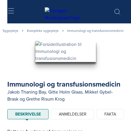
Søg
Sygepleje
Kompleks sygepleje
Immunologi og transfusionsmedicin
Immunologi og transfusionsmedicin
Jakob Thaning Bay
,
Gitte Holm Glaas
,
Mikkel Gybel-
Brask
og
Grethe Risum Krog
BESKRIVELSE
ANMELDELSER
FAKTA