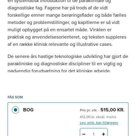
en systematisk introduktion til de parakliniske og
diagnostiske fag. Fagene har på trods af de vidt
forskellige emner mange berøringsflader og både fælles
metoder og problemstillinger, og kapitlerne er så vidt
muligt opbygget på en ensartet måde. Vinklen er
praktisk og anvendelsesorienteret, og teksten suppleres
af en række klinisk relevante og illustrative cases.
De senere års hastige teknologiske udvikling har gjort de
parakliniske og diagnostiske discipliner til en vigtig og
nødvendig forudsætning for det kliniske arbejde.
Diagnostiske fag
giver, med den samlede indføring i alle
fagene, en faglig baggrund for målrettet diagnostisk
strategi.
FÅS SOM
Bogen, som er en videreførelse af
Basisbog i
BOG
515,00 KR.
Pris pr. stk.
-
diagnostiske fag
, er primært tænkt som en lærebog for
412,00 kr. ekskl. moms
medicinstuderende. Bogen har fokus på den viden, som
Lev. omk. kan tillægges
alle basislæger bør være i besiddelse af, men andre
ansatte i sundhedsvæsenet kan også med fordel læse
1