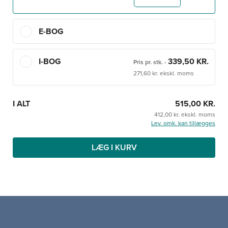
bogen for at opnå indsigt i de forskellige specialer.
E-BOG
I-BOG
339,50 KR.
Pris pr. stk.
-
271,60 kr. ekskl. moms
I ALT
515,00 KR.
412,00 kr. ekskl. moms
Lev. omk. kan tillægges
LÆG I KURV