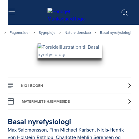
Søg
d
Fagområder
Sygepleje
Naturvidenskab
Basal nyrefysiologi
KIG I BOGEN
MATERIALETS HJEMMESIDE
Basal nyrefysiologi
Max Salomonsson
,
Finn Michael Karlsen
,
Niels-Henrik
von Holstein-Rathlou
,
Charlotte Mehlin Sørensen
og