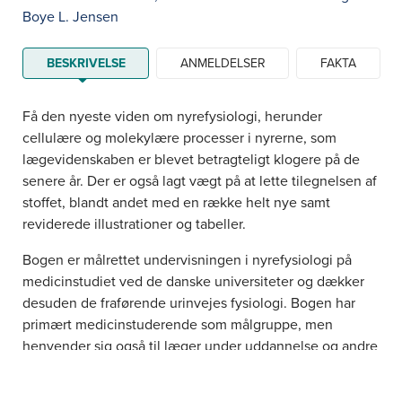
Boye L. Jensen
BESKRIVELSE
ANMELDELSER
FAKTA
Få den nyeste viden om nyrefysiologi, herunder
cellulære og molekylære processer i nyrerne, som
lægevidenskaben er blevet betragteligt klogere på de
senere år. Der er også lagt vægt på at lette tilegnelsen af
stoffet, blandt andet med en række helt nye samt
reviderede illustrationer og tabeller.
Bogen er målrettet undervisningen i nyrefysiologi på
medicinstudiet ved de danske universiteter og dækker
desuden de fraførende urinvejes fysiologi. Bogen har
primært medicinstuderende som målgruppe, men
henvender sig også til læger under uddannelse og andre
sundhedsprofessionelle, der har brug for viden inden for
emnet, og derudover studerende inden for fx