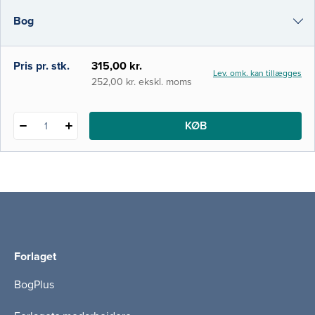
illustrationer og tabeller. Bogen er målrettet
Bog
undervisningen i nyrefysiologi på
medicinstudiet ved de danske universiteter
og dækker desuden de fr
i-bog
Pris pr. stk.
315,00 kr.
Lev. omk. kan tillægges
252,00 kr. ekskl. moms
KØB
1
Forlaget
BogPlus