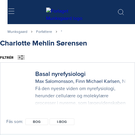
Søg
Munksgaard
Forfattere
*
Charlotte Mehlin Sørensen
FILTRÉR
Basal nyrefysiologi
Max Salomonsson
,
Finn Michael Karlsen
,
Niels
Få den nyeste viden om nyrefysiologi,
herunder cellulære og molekylære
processer i nyrerne, som lægevidenskaben
er blevet betragteligt klogere på de senere
år. Der er også lagt vægt på at lette
Fås som
BOG
I-BOG
tilegnelsen af stoffet, blandt andet med en
række helt nye samt reviderede