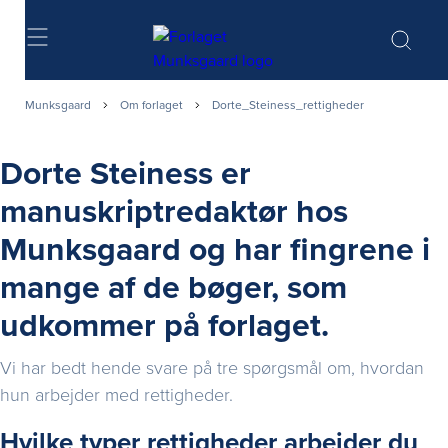
Søg
Munksgaard
Om forlaget
Dorte_Steiness_rettigheder
Dorte Steiness er
manuskriptredaktør hos
Munksgaard og har fingrene i
mange af de bøger, som
udkommer på forlaget.
Vi har bedt hende svare på tre spørgsmål om, hvordan
hun arbejder med rettigheder.
Hvilke typer rettigheder arbejder du