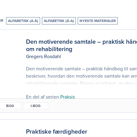
ER
ALFABETISK (A-Å)
ALFABETISK (Å-A)
NYESTE MATERIALER
Den motiverende samtale – praktisk hånd
om rehabilitering
Gregers Rosdahl
Den motiverende samtale – praktisk håndbog til sam
beskriver, hvordan den motiverende samtale kan an
rehabiliterende samtaler. Bogen er letlæst, og den 
værktøjer fra den motiverende samtale kan bruges til
En del af serien
Praksis
samarbejde med den enkelte borger og patient. En 
rehabiliteringsproces bygger på, at den enkelte akti
BOG
I-BOG
Praktiske færdigheder