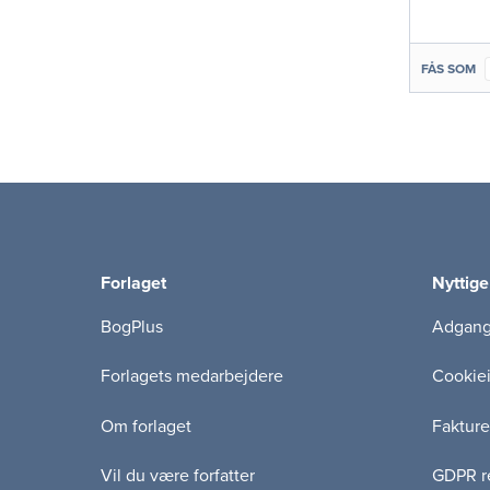
FÅS SOM
Forlaget
Nyttige
BogPlus
Adgang 
Forlagets medarbejdere
Cookie
Om forlaget
Fakture
Vil du være forfatter
GDPR re