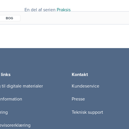
evidensbaseret og vinder for tiden indpas på hele li
En del af serien
Praksis
sundhedsvæsenet generelt. I denne praktiske hån
på en letlæst og pædagogisk måde. Bogen har en kl
BOG
 links
Kontakt
til digitale materialer
Kundeservice
information
Presse
ring
Teknisk support
visorerklæring