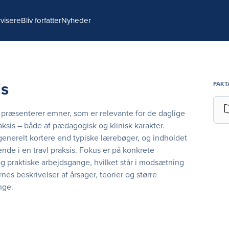
visere
Bliv forfatter
Nyheder
is
FAKT
præsenterer emner, som er relevante for de daglige
aksis – både af pædagogisk og klinisk karakter.
enerelt kortere end typiske lærebøger, og indholdet
vende i en travl praksis. Fokus er på konkrete
g praktiske arbejdsgange, hvilket står i modsætning
nes beskrivelser af årsager, teorier og større
ge.