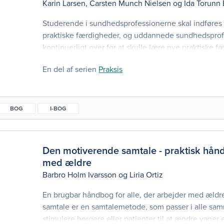
Karin Larsen
,
Carsten Munch Nielsen
og
Ida Torunn 
Studerende i sundhedsprofessionerne skal indføres i
praktiske færdigheder, og uddannede sundhedsprofe
kontinuerligt over for at skulle lære nye praktiske fæ
klinisk felt, eller når nye procedurer kommer til i der
En del af serien
Praksis
praksis. Nogle praktiske færdigheder har lighed med
handlinger, mens andre er komple
BOG
I-BOG
Den motiverende samtale - praktisk hånd
med ældre
Barbro Holm Ivarsson
og
Liria Ortiz
En brugbar håndbog for alle, der arbejder med æld
samtale er en samtalemetode, som passer i alle s
stimulere borgere eller patienter til at ændre vaner e