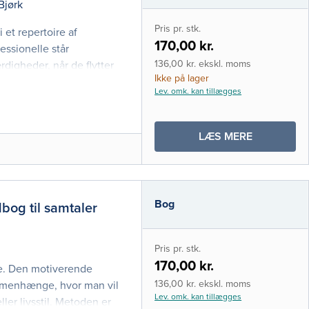
Bjørk
i-bog
Pris pr. stk.
 et repertoire af
170,00 kr.
ssionelle står
136,00 kr. ekskl. moms
rdigheder, når de flytter
Ikke på lager
es aktuelle kliniske
Lev. omk. kan tillægges
 hverdagslivets praktiske
OM
LÆS MERE
PRAKTISKE
FÆRDIGHE
Bog
bog til samtaler
Pris pr. stk.
170,00 kr.
re. Den motiverende
136,00 kr. ekskl. moms
ammenhænge, hvor man vil
Lev. omk. kan tillægges
ller livsstil. Metoden er