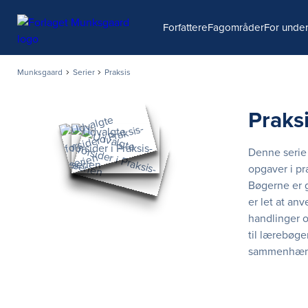
Søg
Forfattere
Fagområder
For under
Munksgaard
Serier
Praksis
Praks
Denne serie 
opgaver i pr
Bøgerne er g
er let at an
handlinger o
til lærebøger
sammenhæn