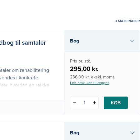
3
MATERIALER
Bog
bog til samtaler
i-bog
Pris pr. stk.
295,00 kr.
taler om rehabilitering
236,00 kr. ekskl. moms
vendes i konkrete
Lev. omk. kan tillægges
viser, hvordan en række
 at skabe et konstruktivt
vellykket
KØB
1
vt inddra
Bog