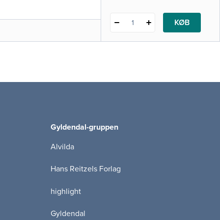
vsstilsområdet og i
dbog beskrives metoden
KØB
1
ar
Gyldendal-gruppen
Alvilda
Hans Reitzels Forlag
highlight
Gyldendal