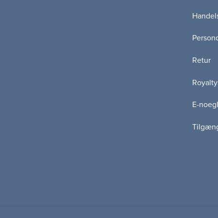
Handels
Persond
Retur
Royalty
E-noegl
Tilgæn