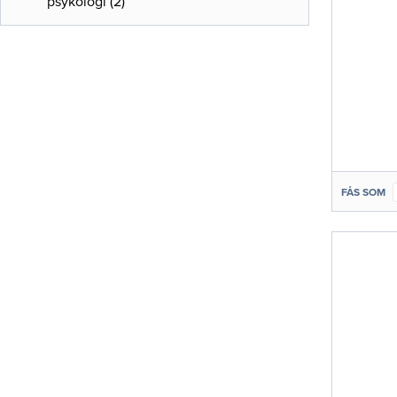
psykologi
(
2
)
FÅS SOM