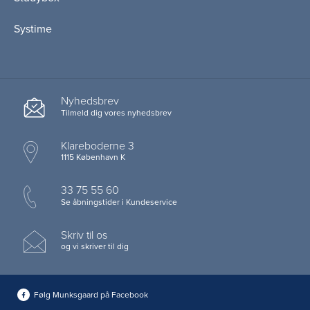
Systime
Nyhedsbrev
Tilmeld dig vores nyhedsbrev
Klareboderne 3
1115 København K
33 75 55 60
Se åbningstider i Kundeservice
Skriv til os
og vi skriver til dig
Følg Munksgaard på Facebook