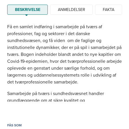
BESKRIVELSE
ANMELDELSER
FAKTA
Få en samlet indføring i samarbejde på tværs af
professioner, fag og sektorer i det danske
sundhedsvæsen, og få viden om de faglige og
institutionelle dynamikker, der er på spil i samarbejdet på
tværs. Bogen indeholder blandt andet to nye kapitler om
Covid-19-epidemien, hvor det tværprofessionelle arbejde
oplevede en genstart under særlige forhold, og om
lægernes og uddannelsessystemets rolle i udvikling af
det tværprofessionelle samarbejde.
Samarbejde på tværs i sundhedsvæsnet handler
grundlæggende om at sikre kvalitet og
sammenhængende forløb for patienter og borgere. Men
samarbejdet er ofte udfordrende, og der findes desværre
ingen lette veje til målet.
FÅS SOM