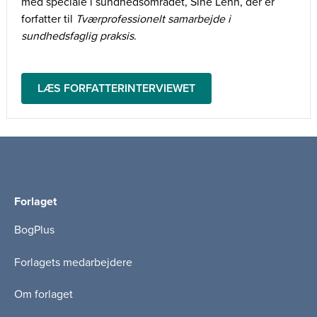
med speciale i sundhedsområdet, Sine Lehn, der er
forfatter til
Tværprofessionelt samarbejde i
sundhedsfaglig praksis
.
Vi har talt med Sine om den nye udgave af bogen.
LÆS FORFATTERINTERVIEWET
Forlaget
BogPlus
Forlagets medarbejdere
Om forlaget