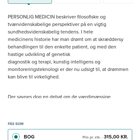
PERSONLIG MEDICIN beskriver filosofiske og
tværvidenskabelige perspektiver på en vigtig
sundhedsvidenskabelig tendens. I hele
medicinens historie har man drømt om at skræddersy
behandlingen til den enkelte patient, og med den
hastige udvikling af genetisk
diagnostik og terapi, kunstig intelligens og
monitoreringsteknologi er der nu udsigt til, at drømmen
kan blive til virkelighed.
Der savnes dog en debat om de værdimæssige
spørgsmål, som udviklingen rejser. Hvad er fælles,
personligt og privat på sundhedsområdet, og hvordan
skal midlerne fordeles og den faglige indsats prioriteres i
FÅS SOM
et sundhedsvæsen, hvor den enkelte patient
skal sættes i centrum? Og hvilke krav stiller udviklingen
BOG
315,00 KR.
Pris pr. stk.
-