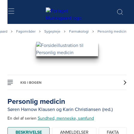
Søg
aard
Fagområder
Sygepleje
Farmakologi
Personlig medicin
KIG I BOGEN
Personlig medicin
Søren Harnow Klausen
og
Karin Christiansen
(red.)
En del af serien
Sundhed, menneske, samfund
BESKRIVELSE
ANMELDELSER
FAKTA