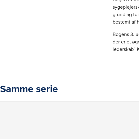
sygeplejers
grundlag for
bestemt af h
Bogens 3. ud
der er et øg
lederskab'. 
præcist. All
Samme serie