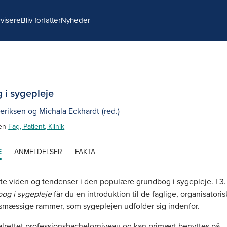
visere
Bliv forfatter
Nyheder
 i sygepleje
deriksen
og
Michala Eckhardt
(red.)
ien
Fag, Patient, Klinik
E
ANMELDELSER
FAKTA
te viden og tendenser i den populære grundbog i sygepleje. I 3.
bog i sygepleje
får du en introduktion til de faglige, organisatori
mæssige rammer, som sygeplejen udfolder sig indenfor.
lrettet professionsbachelorniveau og kan primært benyttes på