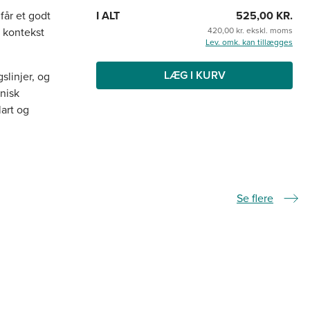
I ALT
525,00 KR.
får et godt
420,00 kr. ekskl. moms
n kontekst
Lev. omk. kan tillægges
LÆG I KURV
slinjer, og
inisk
lart og
.
Se flere
Samme serie