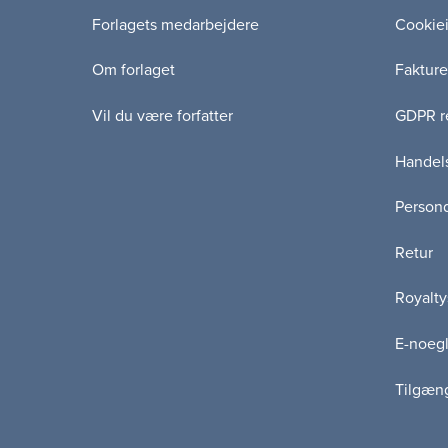
Forlagets medarbejdere
Cookie
Om forlaget
Fakture
Vil du være forfatter
GDPR re
Handels
Persond
Retur
Royalty
E-noegl
Tilgæn