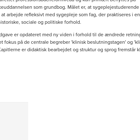
keuddannelsen som grundbog. Målet er, at sygeplejestuderende 
 at arbejde refleksivt med sygepleje som fag, der praktiseres i e
istoriske, sociale og politiske forhold.
gave er opdateret med ny viden i forhold til de ændrede retning
et fokus på de centrale begreber 'klinisk beslutningstagen' og 'kl
Kapitlerne er didaktisk bearbejdet og struktur og sprog fremstår k
e kapitler i bogen er fagfælledømt af eksperter med specialviden