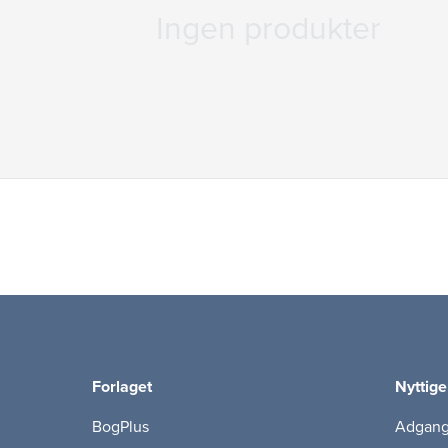
Ingen produkter
Forlaget
Nyttige
BogPlus
Adgang 