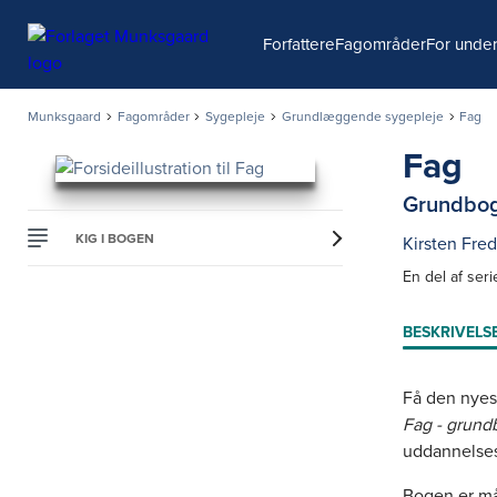
Søg
Forfattere
Fagområder
For under
Munksgaard
Fagområder
Sygepleje
Grundlæggende sygepleje
Fag
Fag
Grundbog
KIG I BOGEN
Kirsten Fre
En del af ser
BESKRIVELS
Få den nyes
Fag - grund
uddannelses
Bogen er må