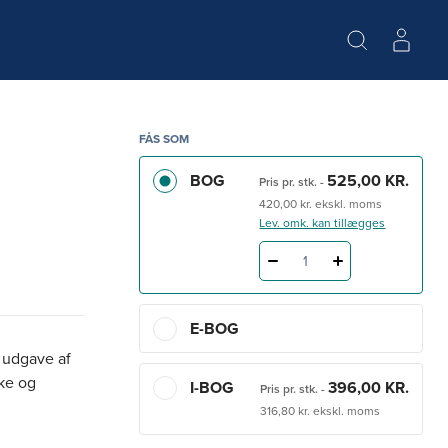
FÅS SOM
BOG
525,00 KR.
Pris pr. stk.
-
420,00 kr. ekskl. moms
Lev. omk. kan tillægges
1
E-BOG
 udgave af
ske og
I-BOG
396,00 KR.
Pris pr. stk.
-
316,80 kr. ekskl. moms