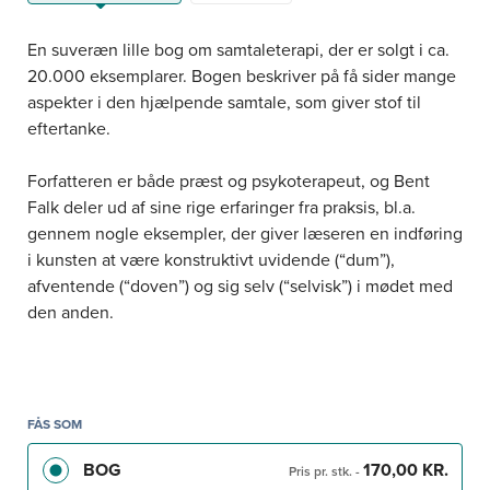
En suveræn lille bog om samtaleterapi, der er solgt i ca.
20.000 eksemplarer. Bogen beskriver på få sider mange
aspekter i den hjælpende samtale, som giver stof til
eftertanke.
Forfatteren er både præst og psykoterapeut, og Bent
Falk deler ud af sine rige erfaringer fra praksis, bl.a.
gennem nogle eksempler, der giver læseren en indføring
i kunsten at være konstruktivt uvidende (“dum”),
afventende (“doven”) og sig selv (“selvisk”) i mødet med
den anden.
Der er i denne tredje udgave foretaget nogle ændringer
og mindre tilføjelser for at lette forståelsen af teksten,
ligesom litteraturlisten er blevet opdateret.
FÅS SOM
BOG
170,00 KR.
Bogen henvender sig til hjælpere i alle kategorier:
Pris pr. stk.
-