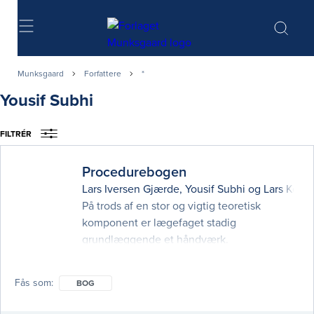
Søg
Munksgaard
Forfattere
*
Yousif Subhi
FILTRÉR
Procedurebogen
Lars Iversen Gjærde
,
Yousif Subhi
og
Lars Kong
På trods af en stor og vigtig teoretisk
komponent er lægefaget stadig
grundlæggende et håndværk.
Nyuddannede læger skal derfor mestre en
lang række vigtige procedurer af stor
Fås som
BOG
betydning for behandlingens kvalitet og
patienternes sikkerhed. Procedurebogen