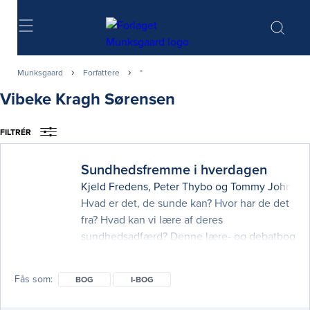
Søg
Munksgaard
Forfattere
*
Vibeke Kragh Sørensen
FILTRÉR
Sundhedsfremme i hverdagen
Kjeld Fredens
,
Peter Thybo
og
Tommy Johnsen
Hvad er det, de sunde kan? Hvor har de det
fra? Hvad kan vi lære af deres
sundhedsadfærd? Denne lære- og debatbog
har fokus på sundhedsfremme i
hverdagslivet. Den skærper vores syn på en
Fås som
BOG
I-BOG
dynamisk sundhedsopfattelse, og
indkredser strategier for sundhedsadfærd