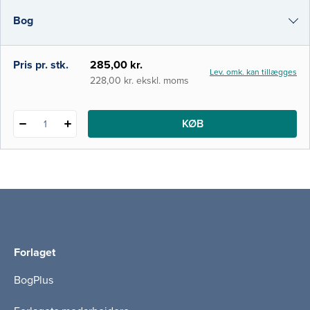
og sundhedspædagogik. I bogens første del
Bog
drøftes begreberne sundhed og
sundhedsfremme på baggrund af professor i
medicinsk sociologi Aaron Antonovskys teor
i-bog
Pris pr. stk.
285,00 kr.
Lev. omk. kan tillægges
228,00 kr. ekskl. moms
KØB
1
Forlaget
BogPlus