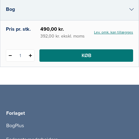
teoretiske emner og felter, som beskriver
Bog
bagvedliggende overvejelser
børnefysioterapeuter ved enhver beha
i-bog
Pris pr. stk.
490,00 kr.
Lev. omk. kan tillægges
392,00 kr. ekskl. moms
KØB
1
Forlaget
BogPlus