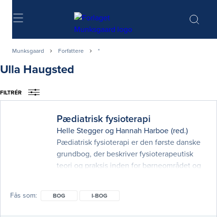
Søg
Munksgaard
Forfattere
*
Ulla Haugsted
FILTRÉR
Pædiatrisk fysioterapi
Helle Stegger
og
Hannah Harboe
(red.)
Pædiatrisk fysioterapi er den første danske
grundbog, der beskriver fysioterapeutisk
teori og praksis inden for børneområdet og
ser på specialet, fysioterapi til børn, som et
hele. Bogen er inddelt i to dele. Første del
Fås som
BOG
I-BOG
omhandler børnefysioterapeutens
baggrundsviden med en kombination af